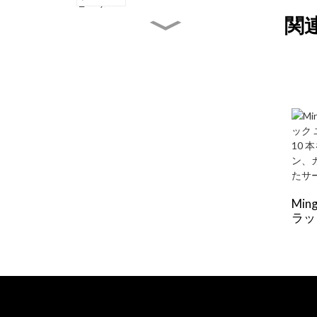
適な美しいデザイン
関
8段ブラック壁掛けワイン
ラック: 頑丈、省スペー
ス、スタイリッシュ。家庭
用にも業務用にも
6段72本用高級パイン材ワ
インラック：積み重ね可
能、ぐらつきなし、省スペ
ース
20本用モダンな小型木製
ワインラック：積み重ね可
能なカウンタートップ＆自
立型フロアストレージ
Mi
4段木製13本用ワインラッ
ラッ
ク: ナチュラルで丈夫、多
用途なワイン収納ソリュー
モダ
ション
ンな
イズ
ス