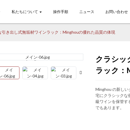
私たちについて
操作手順
ニュース
お問い合わせ
引き出し式無垢材ワインラック：Minghouの優れた品質の体現
クラシッ
Loading...
Loading...
Lo
Lo
ラック：M
Minghou の
宅にクラシックな
級ワインを保管す
でもあります。