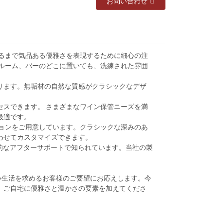
お問い合わせ
至るまで気品ある優雅さを表現するために細心の注
 ルーム、バーのどこに置いても、洗練された雰囲
ります。無垢材の自然な質感がクラシックなデザ
セスできます。 さまざまなワイン保管ニーズを満
最適です。
ションをご用意しています。クラシックな深みのあ
わせてカスタマイズできます。
包括的なアフターサポートで知られています。当社の製
り良い生活を求めるお客様のご要望にお応えします。今
、ご自宅に優雅さと温かさの要素を加えてくださ