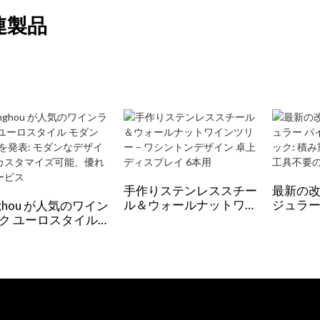
連製品
‌手作りステンレススチー
最新の改
ル＆ウォールナットワイ
ジュラー
nghou が人気のワイン
ンツリー – ワシントンデ
ワインラ
ク ユーロスタイル
ザイン 卓上ディスプレ
可能、
ン 10 本を発表: モダ
イ 6本用‌
組み立
デザイン、カスタマ
可能、優れたサービ