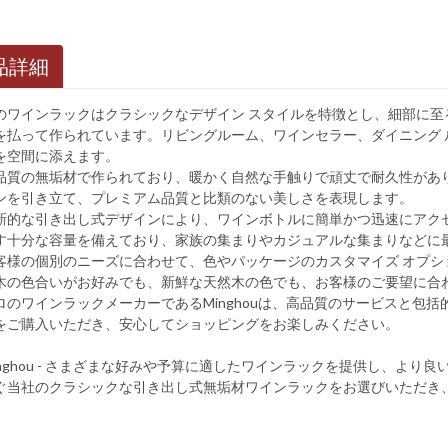
品詳細
のワインラックはクラシックなデザイン スタイルを特徴とし、細部に
を払って作られています。リビングルーム、ワインセラー、ダイニング
を空間に添えます。
品質の無垢材で作られており、暖かく自然な手触りで頑丈で耐久性があ
ンを引き立て、プレミアム品質と比類のない美しさを表現します。
新的な引き出し式デザインにより、ワインボトルに簡単かつ迅速にアク
す十分な容量を備えており、家族の集まりやカジュアルな集まりなどに
客様の個別のニーズに合わせて、色やパッケージのカスタマイズ オプ
木の色合いがお好みでも、新鮮な天然木の色でも、お客様のご要望に合
ロのワインラックメーカーであるMing​​houは、高品質のサービスと
をご購入いただき、安心してショッピングをお楽しみください。
inghou - さまざまな好みや予算に適したワインラックを提供し、よ
ぐ当社のクラシックな引き出し式無垢材ワインラックをお選びいただき
。