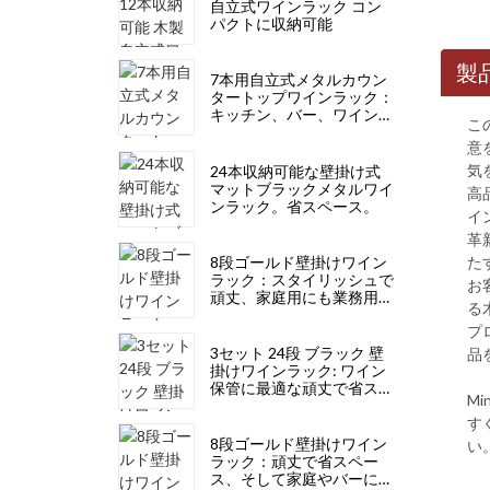
自立式ワインラック コン
パクトに収納可能
製
7本用自立式メタルカウン
タートップワインラック：
キッチン、バー、ワインセ
こ
ラーに最適なモダンデザイ
意
ン
気
24本収納可能な壁掛け式
マットブラックメタルワイ
高
ンラック。省スペース。
イ
革
8段ゴールド壁掛けワイン
た
ラック：スタイリッシュで
お
頑丈、家庭用にも業務用に
る
も
プ
3セット 24段 ブラック 壁
品
掛けワインラック: ワイン
保管に最適な頑丈で省スペ
M
ース、スタイリッシュ
す
8段ゴールド壁掛けワイン
い
ラック：頑丈で省スペー
ス、そして家庭やバーに最