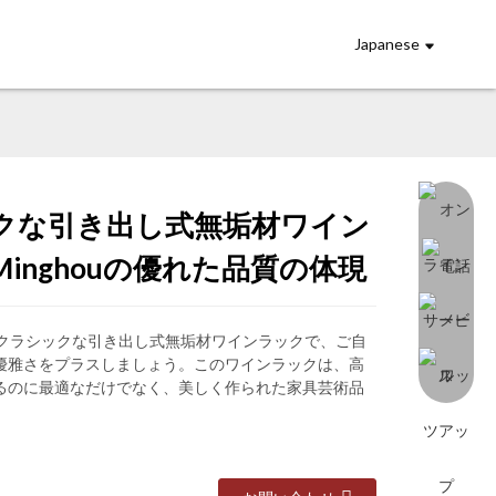
Japanese
クな引き出し式無垢材ワイン
ading...
ading...
Loading...
Loading...
inghouの優れた品質の体現
新しいクラシックな引き出し式無垢材ワインラックで、ご自
優雅さをプラスしましょう。このワインラックは、高
るのに最適なだけでなく、美しく作られた家具芸術品