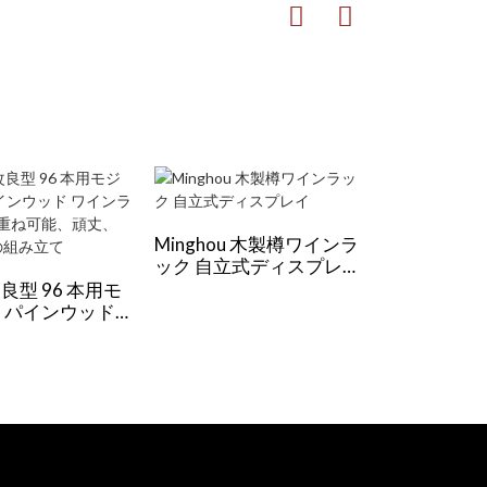
Minghou 木製樽ワインラ
ック 自立式ディスプレ
イ
良型 96 本用モ
モダンな 14
 パインウッド
ワインラック
ック: 積み重ね
と白ワイン
頑丈、工具不要の
メタル卓上収
て
なし)