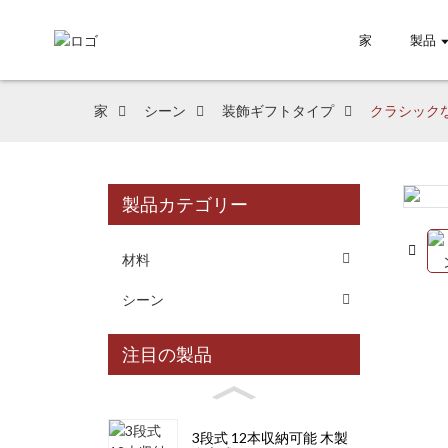
家
製品
家
シーン
装飾ギフトタイプ
クラシックな
製品カテゴリー
Loading...
Loading...
材料
シーン
注目の製品
3段式 12本収納可能 木製