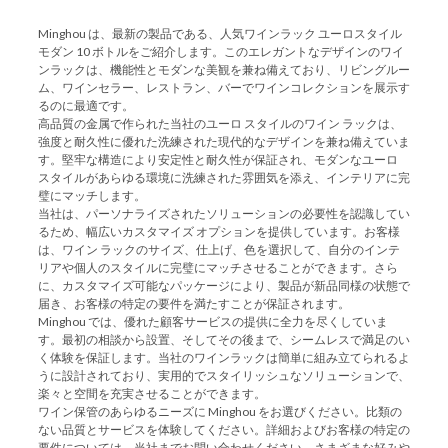
Minghou は、最新の製品である、人気ワインラック ユーロスタイル
モダン 10 ボトルをご紹介します。このエレガントなデザインのワイ
ンラックは、機能性とモダンな美観を兼ね備えており、リビングルー
ム、ワインセラー、レストラン、バーでワインコレクションを展示す
るのに最適です。
高品質の金属で作られた当社のユーロ スタイルのワイン ラックは、
強度と耐久性に優れた洗練された現代的なデザインを兼ね備えていま
す。堅牢な構造により安定性と耐久性が保証され、モダンなユーロ
スタイルがあらゆる環境に洗練された雰囲気を添え、インテリアに完
璧にマッチします。
当社は、パーソナライズされたソリューションの必要性を認識してい
るため、幅広いカスタマイズ オプションを提供しています。お客様
は、ワイン ラックのサイズ、仕上げ、色を選択して、自分のインテ
リアや個人のスタイルに完璧にマッチさせることができます。さら
に、カスタマイズ可能なパッケージにより、製品が新品同様の状態で
届き、お客様の特定の要件を満たすことが保証されます。
Minghou では、優れた顧客サービスの提供に全力を尽くしていま
す。最初の相談から設置、そしてその後まで、シームレスで満足のい
く体験を保証します。当社のワインラックは簡単に組み立てられるよ
うに設計されており、実用的でスタイリッシュなソリューションで、
楽々と空間を充実させることができます。
ワイン保管のあらゆるニーズに Minghou をお選びください。比類の
ない品質とサービスを体験してください。詳細およびお客様の特定の
要件については、当社までお問い合わせください。さまざまな好みや