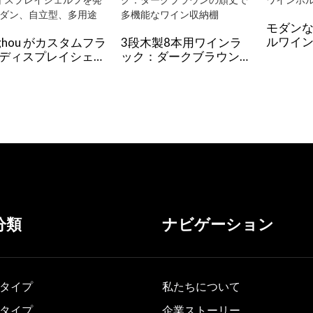
モダンな
ルワイ
nghou がカスタムフラ
3段木製8本用ワインラ
ディスプレイシェル
ック：ダークブラウンの
発売: モダン、自立
頑丈で多機能なワイン収
多用途
納棚
分類
ナビゲーション
タイプ
私たちについて
タイプ
企業ストーリー