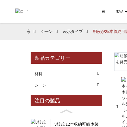
家
製品
家
シーン
表示タイプ
明侯が25本収納
製品カテゴリー
Loading...
Loading...
材料
シーン
注目の製品
3段式 12本収納可能 木製