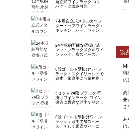
自立式ワインラック コン
パクトに収納可能
7本用自立式メタルカウン
タートップワインラック：
キッチン、バー、ワインセ
ラーに最適なモダンデザイ
ン
24本収納可能な壁掛け式
マットブラックメタルワイ
製
ンラック。省スペース。
M
8段ゴールド壁掛けワイン
特
ラック：スタイリッシュで
頑丈、家庭用にも業務用に
の
も
高
3セット 24段 ブラック 壁
掛けワインラック: ワイン
兼
保管に最適な頑丈で省スペ
さ
ース、スタイリッシュ
8段ゴールド壁掛けワイン
あ
ラック：頑丈で省スペー
は
ス、そして家庭やバーに最