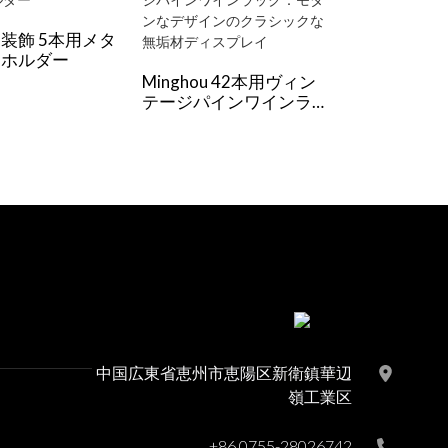
装飾 5本用メタ
ンホルダー
Minghou 42本用ヴィン
Minghou
テージパインワインラッ
ックメタル
ク：モダンなデザインの
を発表: モ
クラシックな無垢材ディ
ン、カスタ
スプレイ
優れたサー
中国広東省恵州市恵陽区新衛鎮華辺
嶺工業区
+86 0755-28026742