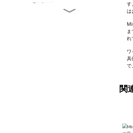
適な美しいデザイン
す
は
8段ブラック壁掛けワイン
ラック: 頑丈、省スペー
ス、スタイリッシュ。家庭
M
用にも業務用にも
ま
6段72本用高級パイン材ワ
れ
インラック：積み重ね可
能、ぐらつきなし、省スペ
ワ
ース
具
20本用モダンな小型木製
で
ワインラック：積み重ね可
能なカウンタートップ＆自
立型フロアストレージ
関
4段木製13本用ワインラッ
ク: ナチュラルで丈夫、多
用途なワイン収納ソリュー
ション