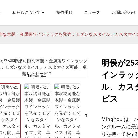
私たちについて
操作手順
ニュース
お問い合わせ
可能な木製・金属製ワインラックを発売：モダンなスタイル、カスタマイ
明侯が2
インラッ
Loading...
Loading...
Lo
Lo
ル、カス
ビス
Minghou 
ングルームに最適
りを持ってお届