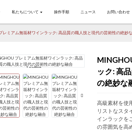
私たちについて
操作手順
ニュース
お問い合わせ
U プレミアム無垢材ワインラック: 高品質の職人技と現代の芸術性の絶妙
MINGH
Loading...
Loading...
Lo
Lo
ック: 
の絶妙な
高級素材を使
リストなスタイ
インラックを
の雰囲気を高