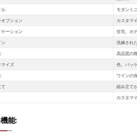
イル
モダンミ
ーオプション
カスタマ
リケーション
住宅、ホ
イン
洗練され
性
高品質の
タマイズ
色、パッ
性
ワインの
立て
組み立て
カスタマ
機能: