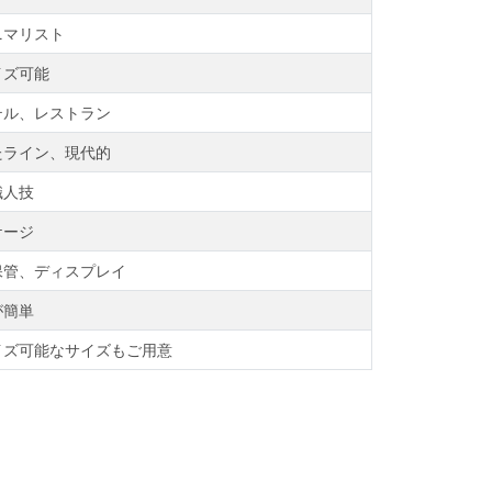
ニマリスト
イズ可能
テル、レストラン
たライン、現代的
職人技
ケージ
保管、ディスプレイ
が簡単
イズ可能なサイズもご用意