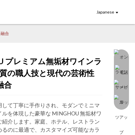
Japanese
な融合
OU プレミアム無垢材ワインラ
ading...
ading...
Loading...
Loading...
高品質の職人技と現代の芸術性
融合
用して丁寧に手作りされ、モダンでミニマ
ルを体現した豪華な MINGHOU 無垢材ワ
ご紹介します。家庭、ホテル、レストラン
めるのに最適で、カスタマイズ可能なカラ