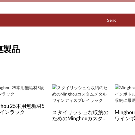
Send
連製品
ghou 25本用無垢材5
インラック
スタイリッシュな収納の
Mingho
ためのMinghouカスタム
ワイン
メタルワインディスプレ
モダン
イラック