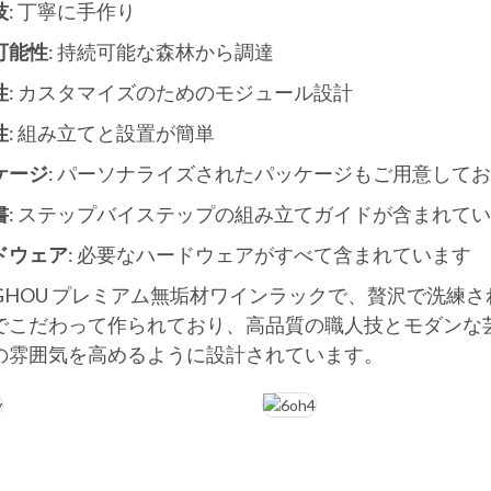
技
: 丁寧に手作り
可能性
: 持続可能な森林から調達
性
: カスタマイズのためのモジュール設計
性
: 組み立てと設置が簡単
ケージ
: パーソナライズされたパッケージもご用意して
書
: ステップバイステップの組み立てガイドが含まれて
ドウェア
: 必要なハードウェアがすべて含まれています
NGHOU プレミアム無垢材ワインラックで、贅沢で洗練
でこだわって作られており、高品質の職人技とモダンな
の雰囲気を高めるように設計されています。