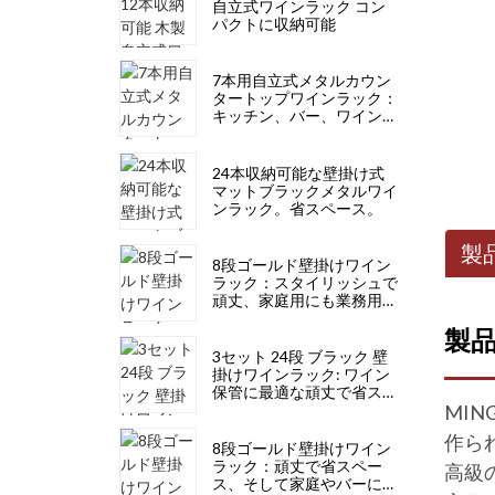
自立式ワインラック コン
パクトに収納可能
7本用自立式メタルカウン
タートップワインラック：
キッチン、バー、ワインセ
ラーに最適なモダンデザイ
ン
24本収納可能な壁掛け式
マットブラックメタルワイ
ンラック。省スペース。
製
8段ゴールド壁掛けワイン
ラック：スタイリッシュで
頑丈、家庭用にも業務用に
も
製品
3セット 24段 ブラック 壁
掛けワインラック: ワイン
保管に最適な頑丈で省スペ
MI
ース、スタイリッシュ
作ら
8段ゴールド壁掛けワイン
ラック：頑丈で省スペー
高級
ス、そして家庭やバーに最