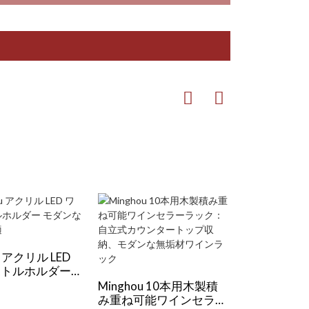
u アクリル LED
Minghou
ボトルホルダー
ワインラック
な収納に最適
り下げ機能
Minghou 10本用木製積
み重ね可能ワインセラー