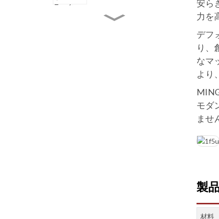
安ら
適な美しいデザイン
力を
8段ブラック壁掛けワイン
ラック: 頑丈、省スペー
デフ
ス、スタイリッシュ。家庭
用にも業務用にも
り、
なマ
6段72本用高級パイン材ワ
インラック：積み重ね可
より
能、ぐらつきなし、省スペ
ース
MI
20本用モダンな小型木製
モダ
ワインラック：積み重ね可
ませ
能なカウンタートップ＆自
立型フロアストレージ
4段木製13本用ワインラッ
ク: ナチュラルで丈夫、多
用途なワイン収納ソリュー
ション
製品
材料