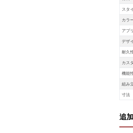
スタ
カラ
アプ
デザ
耐久
カス
機能
組み
寸法
追加