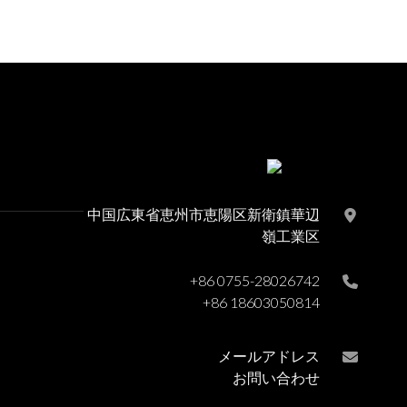
ラック：自立式カウンタ
ートップ収納、モダンな
無垢材ワインラック
中国広東省恵州市恵陽区新衛鎮華辺
嶺工業区
+86 0755-28026742
+86 18603050814
メールアドレス
お問い合わせ