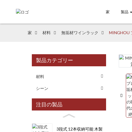
家
製品
家
材料
無垢材ワインラック
MINGHO
製品カテゴリー
Loading...
Loading...
材料
シーン
注目の製品
3段式 12本収納可能 木製