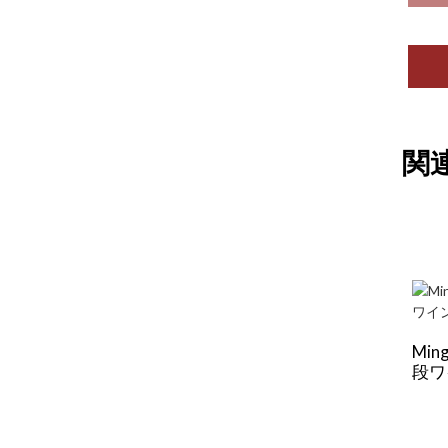
関
Min
段ワ