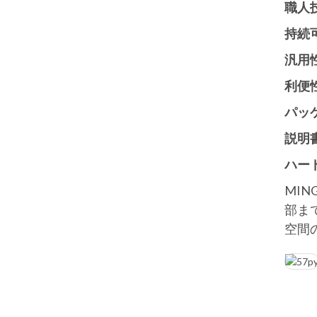
職人
持続
汎用
利便
パッ
説明
ハー
MI
部ま
空間