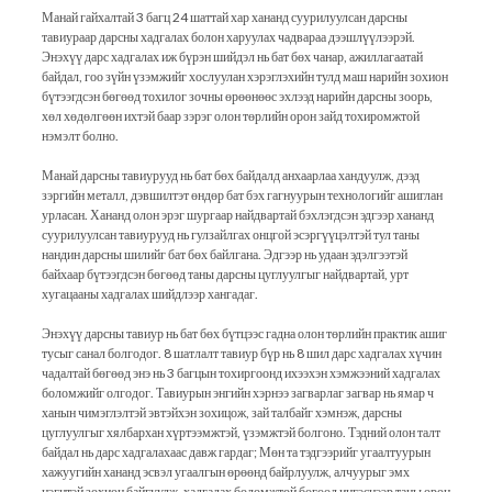
Манай гайхалтай 3 багц 24 шаттай хар хананд суурилуулсан дарсны
тавиураар дарсны хадгалах болон харуулах чадвараа дээшлүүлээрэй.
Энэхүү дарс хадгалах иж бүрэн шийдэл нь бат бөх чанар, ажиллагаатай
байдал, гоо зүйн үзэмжийг хослуулан хэрэглэхийн тулд маш нарийн зохион
бүтээгдсэн бөгөөд тохилог зочны өрөөнөөс эхлээд нарийн дарсны зоорь,
хөл хөдөлгөөн ихтэй баар зэрэг олон төрлийн орон зайд тохиромжтой
нэмэлт болно.
Манай дарсны тавиурууд нь бат бөх байдалд анхаарлаа хандуулж, дээд
зэргийн металл, дэвшилтэт өндөр бат бэх гагнуурын технологийг ашиглан
урласан. Хананд олон эрэг шургаар найдвартай бэхлэгдсэн эдгээр хананд
суурилуулсан тавиурууд нь гулзайлгах онцгой эсэргүүцэлтэй тул таны
нандин дарсны шилийг бат бөх байлгана. Эдгээр нь удаан эдэлгээтэй
байхаар бүтээгдсэн бөгөөд таны дарсны цуглуулгыг найдвартай, урт
хугацааны хадгалах шийдлээр хангадаг.
Энэхүү дарсны тавиур нь бат бөх бүтцээс гадна олон төрлийн практик ашиг
тусыг санал болгодог. 8 шатлалт тавиур бүр нь 8 шил дарс хадгалах хүчин
чадалтай бөгөөд энэ нь 3 багцын тохиргоонд ихээхэн хэмжээний хадгалах
боломжийг олгодог. Тавиурын энгийн хэрнээ загварлаг загвар нь ямар ч
ханын чимэглэлтэй эвтэйхэн зохицож, зай талбайг хэмнэж, дарсны
цуглуулгыг хялбархан хүртээмжтэй, үзэмжтэй болгоно. Тэдний олон талт
байдал нь дарс хадгалахаас давж гардаг; Мөн та тэдгээрийг угаалтуурын
хажуугийн хананд эсвэл угаалгын өрөөнд байрлуулж, алчуурыг эмх
цэгцтэй зохион байгуулж, хадгалах боломжтой бөгөөд ингэснээр таны орон