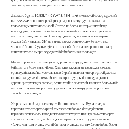
зайд тохиромжтой, олон үйлдэлт талыг нэмж болно.
Давхарга бүр нь 10.83L * 4.06W * 3.43H (инч) хэмжээтэй төмөр хүрээтэй,
нийт 28.23H (инч) өндөртэй эдгээр дарсны тавиурууд нь жижиг зай
хадгалахад маш тохиромжтой. Эдгээр нь босоо зайг үр ашигтайгаар
нэмэгдүүлж, боломжтой талбайгаа оновчтой болгохыг хүсч буй хүмүүст
маш сайн шийдлийг өгдөг. Нэмж дурдахад та дарсны олон тавиурын
зохион байгуулалтыг DIY загвараар дамжуулан өөрчлөх бүтээлч эрх
чөлөөтэй болно. Суулгах үйл явц нь энгийн бөгөөд тохиргооноос эхлээд
ашиглах хүртэл ямар ч асуудалгүй байх боломжийг олгодог.
Манай хар хананд суурилуулсан дарсны тавиуруудын гоо зүйн сэтгэл татам
байдлыг үгүйсгэх аргагүй юм. Хадгалах ажиллагаа, авсаархан хэмжээ,
орчин үеийн дизайны хослол нь янз бүрийн ангилал, өндөр, гүнтэй дарсны
шилийг харуулах боломжийг олгож, орон сууцны болон худалдааны
дарсны цуглуулгад гялалзсан, орчин үеийн элементийг шингээх боломжийг
олгодог. Тэд ямар ч орон зайн уур амьсгалыг сайжруулдаг мэдэгдлийн
хэсэг болж үйлчилдэг.
Угсрах нь манай дарсны тавиуртай сэвшээ салхи юм. Бүх дагалдах
хэрэгслийг тоогоор тодорхой тэмдэглэсэн бөгөөд багцад багтсан
нарийвчилсан заавар, шаардлагатай багаж хэрэгслийн тусламжтайгаар та
угсрах үйл явцыг хурдан бөгөөд хялбар олох болно. Түүнчлэн манай
үйлчлүүлэгчдэд туслах тусгай баг танд туслахад үргэлж бэлэн байна. Хэрэв