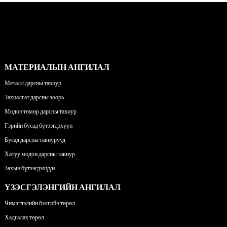
МАТЕРИАЛЫН АНГИЛАЛ
Металл дарсны тавиур
Захиалгат дарсны зоорь
Модон төмөр дарсны тавиур
Гэрийн бусад бүтээгдэхүүн
Бусад дарсны тавиурууд
Хатуу модон дарсны тавиур
Захын бүтээгдэхүүн
ҮЗЭСГЭЛЭНГИЙН АНГИЛАЛ
Чимэглэлийн бэлгийн төрөл
Хадгалах төрөл