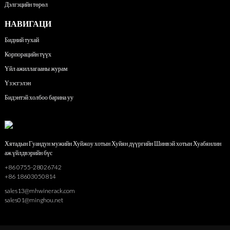
Дэлгэцийн төрөл
НАВИГАЦИ
Бидний тухай
Корпорацийн түүх
Үйл ажиллагааны журам
Үзэсгэлэн
Бидэнтэй холбоо барина уу
Хятадын Гуандун мужийн Хуйжоу хотын Хуйян дүүргийн Шинвэй хотын Хуабянлин
аж үйлдвэрийн бүс
+86 0755-28026742
+86 18603050814
sales13@mhwinerack.com
sales01@minghou.net