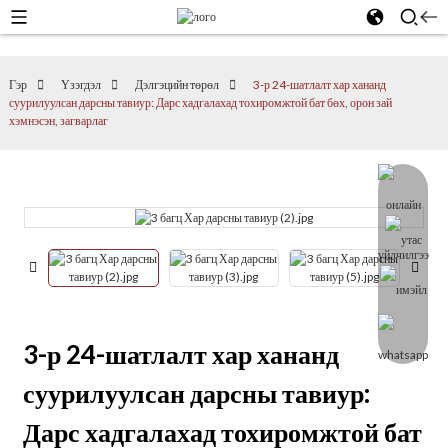
Гэр
Үзэгдэл
Дэлгэцийн төрөл
3-р 24-шатлалт хар хананд
суурилуулсан дарсны тавиур: Дарс хадгалахад тохиромжтой бат бөх, орон зай
хэмнэсэн, загварлаг
3-р 24-шатлалт хар хананд
суурилуулсан дарсны тавиур:
Дарс хадгалахад тохиромжтой бат