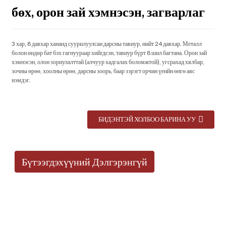
бөх, орон зай хэмнэсэн, загварлаг
3 хар, 8 давхар хананд суурилуулсан дарсны тавиур, нийт 24 давхар. Металл
болон өндөр бат бэх гагнуураар хийгдсэн, тавиур бүрт 8 шил багтана. Орон зай
хэмнэсэн, олон зориулалттай (алчуур хадгалах боломжтой), угсрахад хялбар,
зочны өрөө, хоолны өрөө, дарсны зоорь, баар зэрэгт орчин үеийн өнгө аяс
нэмдэг.
БИДЭНТЭЙ ХОЛБОО БАРИНА УУ
Бүтээгдэхүүний Дэлгэрэнгүй