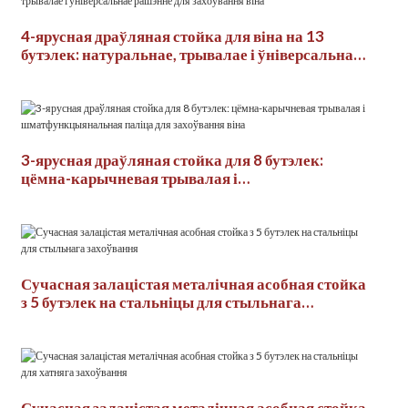
4-ярусная драўляная стойка для віна на 13
бутэлек: натуральнае, трывалае і ўніверсальнае
рашэнне для захоўвання віна
3-ярусная драўляная стойка для 8 бутэлек:
цёмна-карычневая трывалая і
шматфункцыянальная паліца для захоўвання
віна
Сучасная залацістая металічная асобная стойка
з 5 бутэлек на стальніцы для стыльнага
захоўвання
Сучасная залацістая металічная асобная стойка