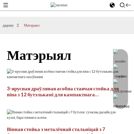
дадому
Матэрыял
Матэрыял
3-ярусная драўляная асобна стаячая стойка для
віна з 12 бутэлькамі для кампактнага
захоўвання
Вінная стойка з металічнай стальніцай з 7