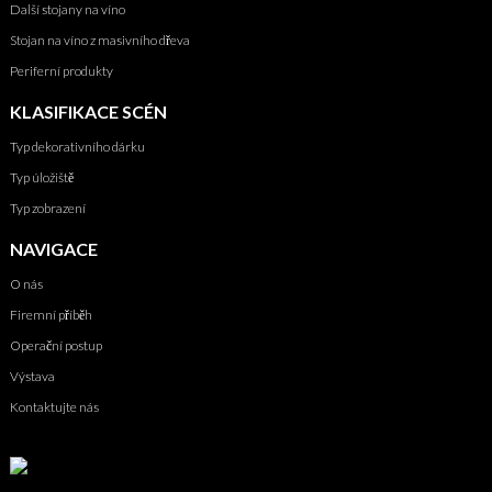
Další stojany na víno
Stojan na víno z masivního dřeva
Periferní produkty
KLASIFIKACE SCÉN
Typ dekorativního dárku
Typ úložiště
Typ zobrazení
NAVIGACE
O nás
Firemní příběh
Operační postup
Výstava
Kontaktujte nás