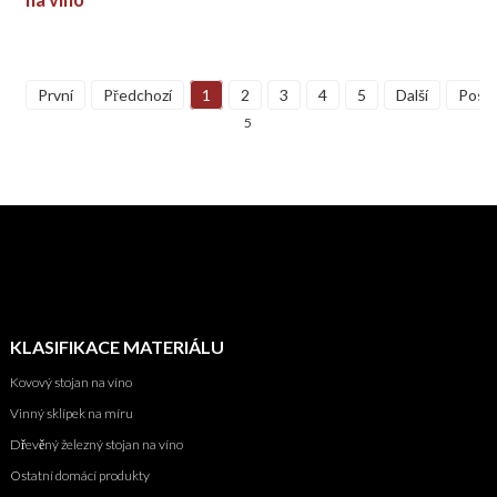
První
Předchozí
1
2
3
4
5
Další
Posle
5
KLASIFIKACE MATERIÁLU
Kovový stojan na víno
Vinný sklípek na míru
Dřevěný železný stojan na víno
Ostatní domácí produkty