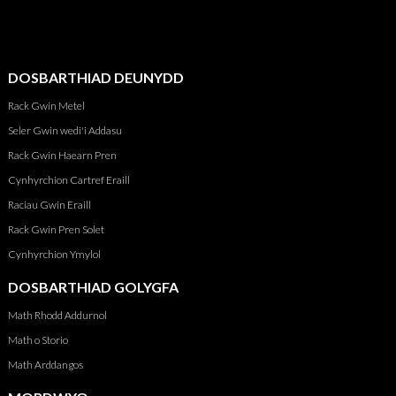
DOSBARTHIAD DEUNYDD
Rack Gwin Metel
Seler Gwin wedi'i Addasu
Rack Gwin Haearn Pren
Cynhyrchion Cartref Eraill
Raciau Gwin Eraill
Rack Gwin Pren Solet
Cynhyrchion Ymylol
DOSBARTHIAD GOLYGFA
Math Rhodd Addurnol
Math o Storio
Math Arddangos