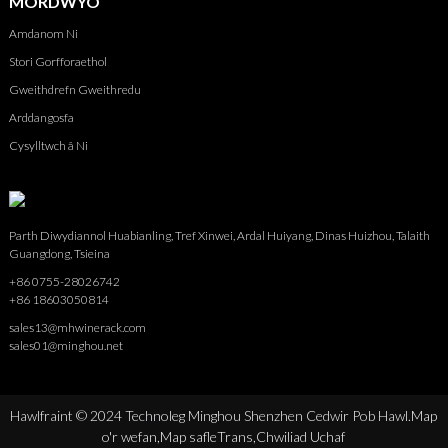
MORDWYO
Amdanom Ni
Stori Gorfforaethol
Gweithdrefn Gweithredu
Arddangosfa
Cysylltwch â Ni
Parth Diwydiannol Huabianling, Tref Xinwei, Ardal Huiyang, Dinas Huizhou, Talaith
Guangdong, Tsieina
+86 0755-28026742
+86 18603050814
sales13@mhwinerack.com
sales01@minghou.net
Hawlfraint © 2024 Technoleg Minghou Shenzhen Cedwir Pob Hawl.
Map
o'r wefan,
Map safleTrans,
Chwiliad Uchaf