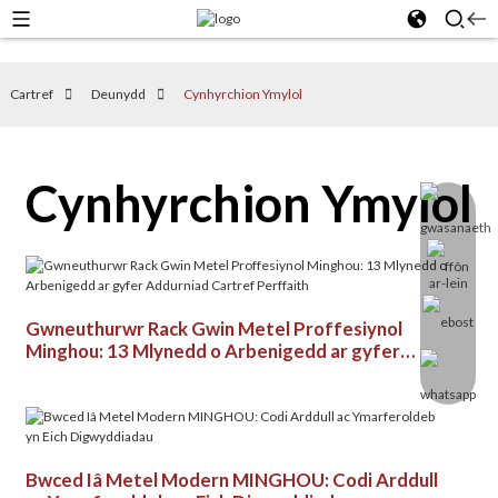
Cartref
Deunydd
Cynhyrchion Ymylol
Cynhyrchion Ymylol
Gwneuthurwr Rack Gwin Metel Proffesiynol
Minghou: 13 Mlynedd o Arbenigedd ar gyfer
Addurniad Cartref Perffaith
Bwced Iâ Metel Modern MINGHOU: Codi Arddull