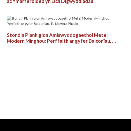
ac Ymarferoldeb yn Eich Digwyddiadau
Stondin Planhigion Amlswyddogaethol Metel
Modern Minghou: Perffaith ar gyfer Balconïau, Tu
Mewn a Phatio