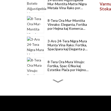
Varma
Mur-Montita Matte Nigra
Metala Vina Rako por
Stoka
Spaca Ŝparado
Ekran
8-Tera Ora Mur-Montita
Vinrako: Eleganta, Fortika
por Hejma kaj Komerca
Uzo
3-Aro 24-Tera Nigra Mura
Munta Vina Rako: Fortika,
Spacŝpara kaj Eleganta por
Vin Stokado
8-Tera Ora Mura Vinujo:
Fortika, Spac-Efika kaj
Estetike Plaĉa por Hejmo
kaj Trinkejo
8-Tera Nigra Muro-Monta
Vinujo: Fortika, Spacŝpara
kaj Eleganta por Hejma kaj
Komerca Uzo
6-Tera 72-Botelo Supera
Pina Ligna Vinujo:
Stapilebla, Senŝanceliĝema