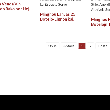
 Venda Vin
do Rako por Hejma
o
Minghou Lanĉas 25
Botelo-Lignon kaj
Minghou M
Metalan Vin-Rakon:
Botelojn 
Moderna Stilo,
Vinaran Li
Agordigebla kaj Escepta
Moderna S
Servo
Agordigeb
Altnivela
Unue
Antaŭa
1
2
Poste