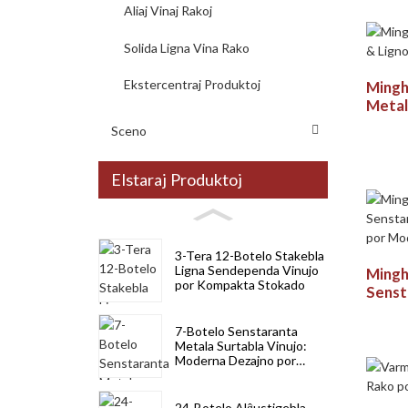
Aliaj Vinaj Rakoj
Metal
Ekspo
Salono
Solida Ligna Vina Rako
Restor
Ekstercentraj Produktoj
Mingh
Metal
Rako 
Sceno
Elstaraj Produktoj
3-Tera 12-Botelo Stakebla
Ligna Sendependa Vinujo
Mingh
por Kompakta Stokado
Senst
Vinuj
Stok
7-Botelo Senstaranta
Metala Surtabla Vinujo:
Moderna Dezajno por
Kuirejo, Trinkejo kaj
Vinkelo
24-Botelo Alĝustigebla