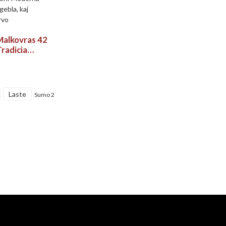
alkovras 42
Tradicia
gnan Vinujon:
tilo,
la, kaj
 Servo
Laste
Sumo 2