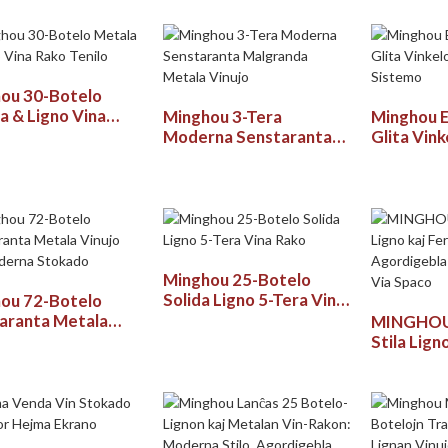
o, Multcela
zicio Breto por
j, Vinkeloj,
acioj kaj Trinkejoj
ou 30-Botelo
a & Ligno Vina
Minghou 3-Tera
Minghou E
Tenilo
Moderna Senstaranta
Glita Vin
Malgranda Metala
Sistemo
Vinujo
Minghou 25-Botelo
Solida Ligno 5-Tera Vina
ou 72-Botelo
Rako
aranta Metala
MINGHOU
o por Moderna
Stila Lign
ado
Modula Vi
Agordigeb
por Via S