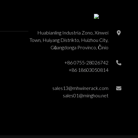
Huabianling Industria Zono, Xinwei
Town, Huiyang Distrikto, Huizhou City,
Gŭangdonga Provinco, Ĉinio
+86 0755-28026742
+86 18603050814
sales13@mhwinerack.com
sales01@minghou.net