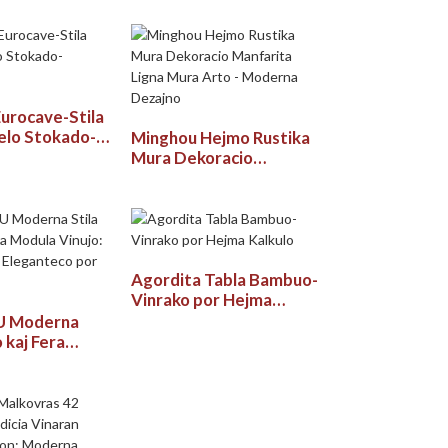
urocave-Stila
kelo Stokado-
Minghou Hejmo Rustika
Mura Dekoracio
Manfarita Ligna Mura
Arto - Moderna Dezajno
Agordita Tabla Bambuo-
Vinrako por Hejma
Kalkulo
 Moderna
o kaj Fera
nujo:
la Eleganteco
paco