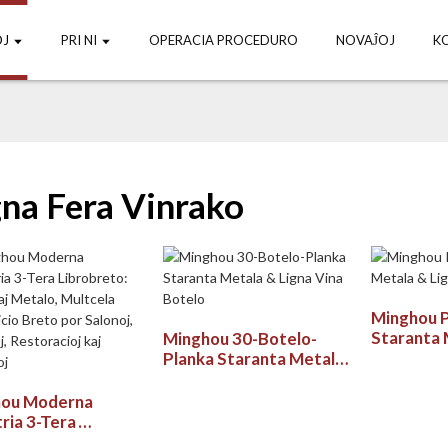
J
PRI NI
OPERACIA PROCEDURO
NOVAĴOJ
K
gna Fera Vinrako
Minghou 
Staranta 
Minghou 30-Botelo-
Vinbotelo
Planka Staranta Metala
& Ligna Vina Botelo
hou Moderna
tria 3-Tera
reto: Ligno kaj