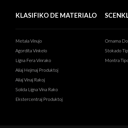
kaj Spacŝpara
KLASIFIKO DE MATERIALO
SCENKL
20-Botelo Moderna
Malgranda Ligna Vina
Rako: Stapilebla Kontreto
& Senstaranta Planka
Stokado
4-Tera Ligna 13-Botelo
Metala Vinujo
Ornama Don
Vina Rako: Natura, Fortika
kaj Multflanka Vin Stokado
Agordita Vinkelo
Stokado Ti
Solvo
Ligna Fera Vinrako
Montra Tip
Aliaj Hejmaj Produktoj
Aliaj Vinaj Rakoj
Solida Ligna Vina Rako
Ekstercentraj Produktoj