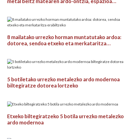
metal beltz matearen ardo-ontzia, espazioa
aurrezteko
8 mailatako urrezko horman muntatutako ardoa:
dotorea, sendoa etxeko eta merkataritza
erabiltzeko
5 botiletako urrezko metalezko ardo modernoa
biltegiratze dotorea lortzeko
Etxeko biltegiratzeko 5 botila urrezko metalezko
ardo modernoa