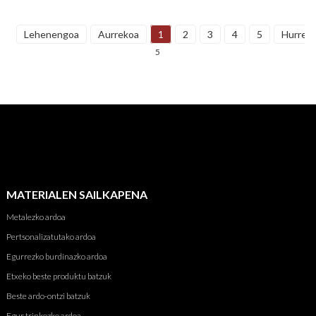
Lehenengoa
Aurrekoa
1
2
3
4
5
Hurren
5
MATERIALEN SAILKAPENA
Metalezko ardoa
Pertsonalizatutako ardoa
Egurrezko burdinazko ardoa
Etxeko beste produktu batzuk
Beste ardo-ontzi batzuk
Egur trinkozko ardoa