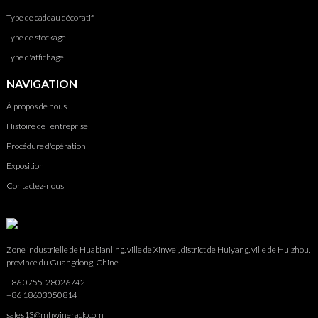
Type de cadeau décoratif
Type de stockage
Type d'affichage
NAVIGATION
À propos de nous
Histoire de l'entreprise
Procédure d'opération
Exposition
Contactez-nous
Zone industrielle de Huabianling, ville de Xinwei, district de Huiyang, ville de Huizhou,
province du Guangdong, Chine
+86 0755-28026742
+86 18603050814
sales13@mhwinerack.com