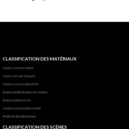
exceptionnel
CLASSIFICATION DES MATÉRIAUX
Casier à vin en métal
Cave à vin sur mesure
Casier à vin en bois et fer
Autres produits pour la maison
Autres casiers à vin
Casier à vin en bois massif
Produits périphériques
CLASSIFICATION DES SCÈNES