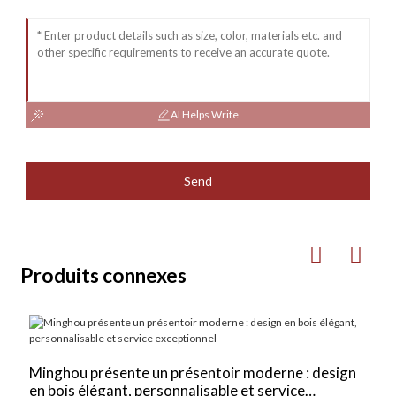
AI Helps Write
Send
Produits connexes
P
Minghou présente un présentoir moderne : design
M
en bois élégant, personnalisable et service