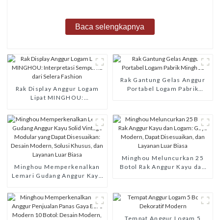
Baca selengkapnya
Rak Gantung Gelas Anggur
Rak Display Anggur Logam
Portabel Logam Pabrik
Lipat MINGHOU:
Minghou
Interpretasi Sempurna dari
Selera Fashion
Minghou Meluncurkan 25
Minghou Memperkenalkan
Botol Rak Anggur Kayu dan
Lemari Gudang Anggur Kayu
Logam: Gaya Modern, Dapat
Solid Vintage Modular yang
Disesuaikan, dan Layanan
Dapat Disesuaikan: Desain
Luar Biasa
Modern, Solusi Khusus, dan
Layanan Luar Biasa
Tempat Anggur Logam 5