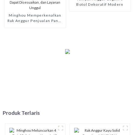
Botol Dekoratif Modern
Minghou Memperkenalkan
Rak Anggur Penjualan Panas
Gaya Euro Modern 10 Botol:
Desain Modern, Dapat
Disesuaikan, dan Layanan
Unggul
Produk Terlaris