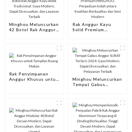
Minghou Meluncurkan
Rak Anggur Kayu
42 Botol Rak Anggur
Solid Premium
Kayu Antik
MINGHOU:
Tradisional: Gaya
Perpaduan Indah
Modern, Dapat
antara Keahlian
Disesuaikan, dan
Berkualitas dan Seni
Layanan Terbaik
Modern
Rak Penyimpanan
Anggur Khusus untuk
Minghou Meluncurkan
Tampilan Ruang
Tempat Gabus
Makan
Anggur SURAT
Terlaris 2024: Gaya
Modern, Dapat
Disesuaikan, dan
Pelayanan Terbaik