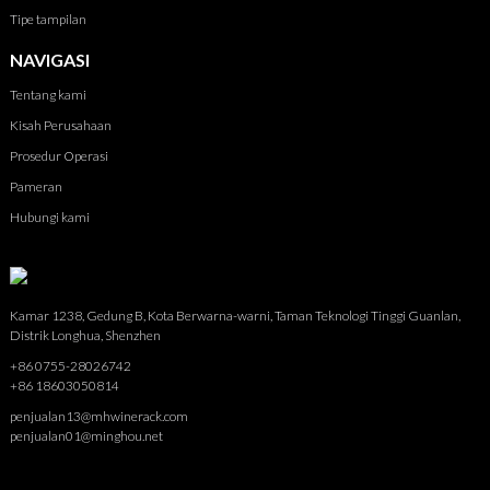
Tipe tampilan
NAVIGASI
Tentang kami
Kisah Perusahaan
Prosedur Operasi
Pameran
Hubungi kami
Kamar 1238, Gedung B, Kota Berwarna-warni, Taman Teknologi Tinggi Guanlan,
Distrik Longhua, Shenzhen
+86 0755-28026742
+86 18603050814
penjualan13@mhwinerack.com
penjualan01@minghou.net