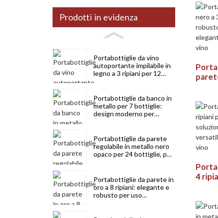
stocc
Prodotti in evidenza
Portabottiglie da vino
autoportante impilabile in
Porta
legno a 3 ripiani per 12
parete
bottiglie, per uno
24 rip
stoccaggio compatto
salva
Portabottiglie da banco in
per co
metallo per 7 bottiglie:
design moderno per
cucina, bar e cantina
Portabottiglie da parete
regolabile in metallo nero
opaco per 24 bottiglie, per
risparmiare spazio
Portab
4 ripi
Portabottiglie da parete in
soluzi
oro a 8 ripiani: elegante e
robusto per uso
robust
domestico e commerciale
conser