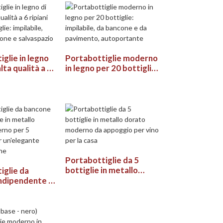
glie in legno
Portabottiglie moderno
alta qualità a 6
in legno per 20 bottiglie:
 72 bottiglie:
impilabile, da bancone e
 anti-
da pavimento,
ne e
autoportante
io
Portabottiglie da 5
bottiglie in metallo
iglie da
dorato moderno da
ndipendente in
appoggio per vino per la
orato
casa
er 5 bottiglie,
egante
zione