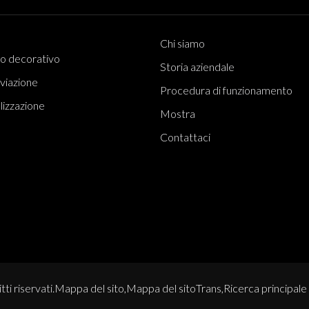
Chi siamo
lo decorativo
Storia aziendale
iviazione
Procedura di funzionamento
alizzazione
Mostra
Contattaci
i riservati.
Mappa del sito,
Mappa del sitoTrans,
Ricerca principale