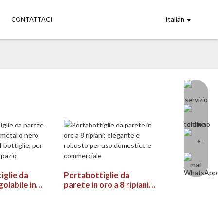
Italian
CONTATTACI
iglie da
Portabottiglie da
olabile in
parete in oro a 8 ripiani:
ero opaco per
elegante e robusto per
ie, per
uso domestico e
re spazio
commerciale