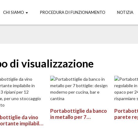
CHI SIAMO
PROCEDURA DI FUNZIONAMENTO
NOTIZIA
o di visualizzazione
Portabottiglie da banco
Portabott
in metallo per 7
parete reg
bottiglie da vino
bottiglie: design
metallo n
ortante impilabile
moderno per cucina, bar
24 bottigl
no a 3 ripiani per 12
e cantina
risparmia
lie, per uno