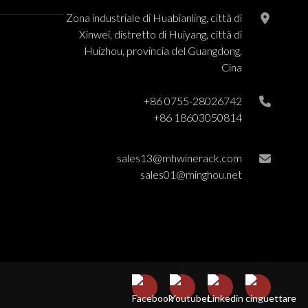
Zona industriale di Huabianling, città di
Xinwei, distretto di Huiyang, città di
Huizhou, provincia del Guangdong,
Cina
+86 0755-28026742
+86 18603050814
sales13@mhwinerack.com
sales01@minghou.net