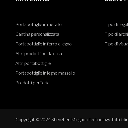
soluzione naturale,
robusta e versatile per
conservare il vino
Portabottiglie in metallo
Tipo di rega
Cantina personalizzata
Tipo di arch
Portabottiglie in ferro e legno
Tipo di visu
Altri prodotti per la casa
Altri portabottiglie
Portabottiglie in legno massello
Prodotti periferici
Copyright © 2024 Shenzhen Minghou Technology Tutti i diritt