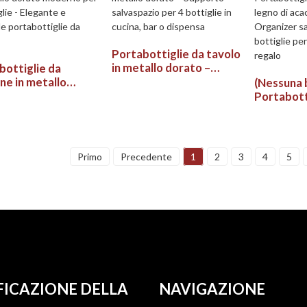
marrone scuro
Portabottiglie da tavolo
in metallo dorato –
bottiglie da
Supporto salvaspazio
ne in metallo
(Nessuna 
per 4 bottiglie in cucina,
o moderno per 5
Portabott
bar o dispensa
lie - Elegante e
in legno di
ole portabottiglie
metallo -
no
salvaspaz
bottiglie 
Primo
Precedente
1
2
3
4
5
o regalo
FICAZIONE DELLA
NAVIGAZIONE