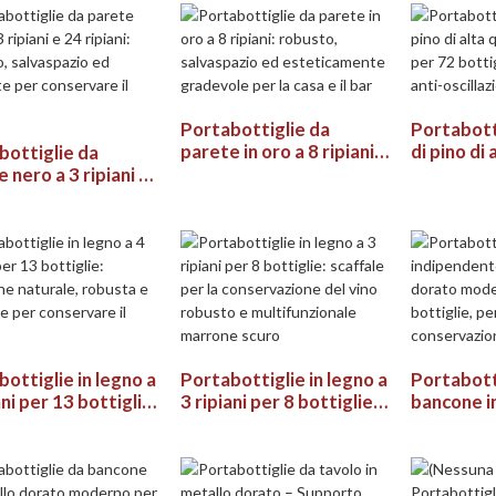
aggio compatto
Portabottiglie da
Portabotti
parete in oro a 8 ripiani:
di pino di 
bottiglie da
robusto, salvaspazio ed
ripiani per
 nero a 3 ripiani e
esteticamente
impilabile,
iani: robusto,
gradevole per la casa e il
oscillazio
spazio ed elegante
bar
salvaspaz
nservare il vino
ottiglie in legno a
Portabottiglie in legno a
Portabott
ani per 13 bottiglie:
3 ripiani per 8 bottiglie:
bancone i
one naturale,
scaffale per la
metallo d
a e versatile per
conservazione del vino
moderno p
vare il vino
robusto e
per un'el
multifunzionale
conserva