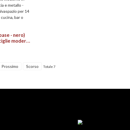
base - nero)
iglie moderno
 acacia e
 Organizer
io per 14
per cucina, bar
Prossimo
Scorso
Totale 7