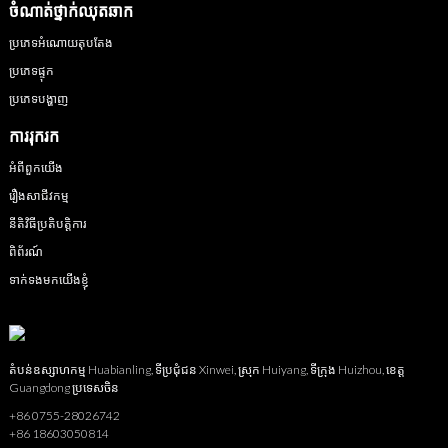
ចំណាត់ថ្នាក់ឈុតឆាក
ប្រភេទអំណោយតុបតែង
ប្រភេទផ្ទុក
ប្រភេទបង្ហាញ
ការរុករក
អំពីពួកយើង
រឿងសាជីវកម្ម
នីតិវិធីប្រតិបត្តិការ
ពិព័រណ៍
ទាក់ទងមកយើងខ្ញុំ
តំបន់ឧស្សាហកម្ម Huabianling, ទីប្រជុំជន Xinwei, ស្រុក Huiyang, ទីក្រុង Huizhou, ខេត្ត
Guangdong ប្រទេសចិន
+86 0755-28026742
+86 18603050814