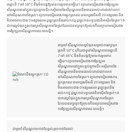
ចន្លោះពី 7 ទៅ 18°C ​​នឹងមិនបង្កឱ្យមានការខូចខាតឡើយ។ ព្យាយាមជៀសវាងការប្រែប្រួល
សីតុណ្ហភាពនៅក្នុងបន្ទប់ក្រោមដី៖ អស្ថិរភាពនៃសីតុណ្ហភាពនឹងមានផលប៉ះពាល់ជាក់លាក់
ទៅលើគុណភាពនៃស្រា។ ព្យាយាមជៀសវាងការផ្ទុកស្រារយៈពេលយូរលើសពី 20 អង្សារសេ និង
មិនអាចទាបជាង 0 អង្សារសេទេ ដូច្នេះស្រានឹងឆាប់កកថ្ម ដូច្នេះកាត់បន្ថយជាតិអាស៊ីតនៃស្រា។ វា
ជាការល្អបំផុតក្នុងការរក្សាសីតុណ្ហភាពនៃស្រាដែលបានរក្សាទុកឱ្យថេរ ហើយព្យាយាមជៀសវាង
ការប្រែប្រួលសីតុណ្ហភាពរយៈពេលខ្លី។
ជាទូទៅ សីតុណ្ហភាពល្អបំផុតសម្រាប់ការរក្សាទុក
ស្រាគឺ 10°C ហើយជាទូទៅសីតុណ្ហភាពចន្លោះពី
7 ទៅ 18°C ​​នឹងមិនបង្កឱ្យមានការខូចខាត
ឡើយ។ ព្យាយាមជៀសវាងការប្រែប្រួល
សីតុណ្ហភាពនៅក្នុងបន្ទប់ក្រោមដី៖ អស្ថិរភាពនៃ
សីតុណ្ហភាពនឹងមានផលប៉ះពាល់ជាក់លាក់
ទៅលើគុណភាពនៃស្រា។ ព្យាយាមជៀសវាងការ
ផ្ទុកស្រារយៈពេលយូរលើសពី 20 អង្សារសេ និង
មិនអាចទាបជាង 0 អង្សារសេទេ ដូច្នេះស្រានឹង
ឆាប់កកថ្ម ដូច្នេះកាត់បន្ថយជាតិអាស៊ីតនៃស្រា។ វា
ជាការល្អបំផុតក្នុងការរក្សាសីតុណ្ហភាពនៃស្រា
ដែលបានរក្សាទុកឱ្យថេរ ហើយព្យាយាមជៀសវាង
ការប្រែប្រួលសីតុណ្ហភាពរយៈពេលខ្លី។
ជាទូទៅ សីតុណ្ហភាពកាន់តែខ្ពស់ ស្រាកាន់តែឆាប់