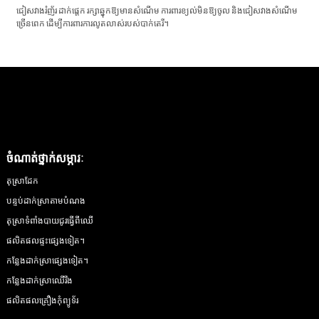
ជៀសវាងរំញ័រ ដាក់ផ្ដេក រក្សាឆ្នុកឱ្យមានសំណើម ការពារខ្យល់មិនឱ្យចូល និងជៀសវាងសំណើម
ច្រើនពេក ដើម្បីការពារការលូតលាស់របស់បាក់តេរី។
ចំណាត់ថ្នាក់សម្ភារៈ
តុស្រាដែក
បន្ទប់ដាក់ស្រាតាមបំណង
តុស្រាទំពាំងបាយជូរធ្វើពីឈើ
ផលិតផលផ្ទះផ្សេងទៀត។
កន្លែងដាក់ស្រាផ្សេងទៀត។
កន្លែងដាក់ស្រាឈើរឹង
ផលិតផលគ្រឿងកុំព្យូទ័រ