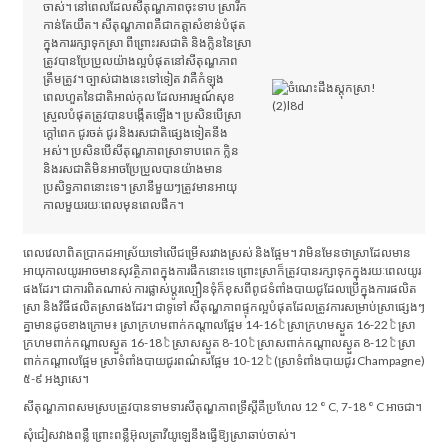
ចាស់។ នៅ​ពេល​ដែល​សីតុណ្ហ​ភាព​ចុះ​ទាប ស្រា​រីក​
កាន់​តែ​យឺត។ សីតុណ្ហភាពគឺជាកត្តាសំខាន់បំផុត
ក្នុងការរក្សាទុកស្រា ពីព្រោះរសជាតិ និងក្លិននៃស្រា
ត្រូវបានប្រែប្រួលយ៉ាងល្អបំផុតនៅសីតុណ្ហភាព
ត្រឹមត្រូវ។ ច្បាស់ជាងនេះទៅទៀត វាគឺកំឡុង
ពេលហួតនៃជាតិអាល់កុល ដែលអារម្មណ៍សុខ
ស្រួលបំផុតត្រូវបានបង្កើតឡើង។ ប្រសិនបើស្រា
ក្តៅពេក ជូរចត់ ជូរ និងរសជាតិផ្សេងទៀតនឹង
អស់។ ប្រសិនបើ​សីតុណ្ហភាព​ស្រា​ទាប​ពេក ក្លិន
និង​រសជាតិ​មិន​អាច​ប្រែប្រួល​បាន​យ៉ាង​មាន​
ប្រសិទ្ធភាព​នោះ​ទេ​។ ស្រានីមួយៗត្រូវមានអាយុ
កាលមួយរយៈពេលមុនពេលផឹក។
ពេលវេលាពិតប្រាកដអាស្រ័យទៅលើជម្រើសរវាងស្រស់ និងផ្អែម។ វាមិនមែនថាស្រាដែលមាន
អាយុកាលយូរអាចមានសុវត្ថិភាពក្នុងការផឹកនោះទេ ព្រោះស្រាក៏ត្រូវបានរក្សាទុកក្នុងរយៈពេលយូរ
ផងដែរ។ ជាការពិតណាស់ ការផ្លាស់ប្តូរល្បឿនទុំក៏ខុសពីពូជទំពាំងបាយជូដែលប្រើក្នុងការផលិត
ស្រា និងវិធីផលិតស្រាផងដែរ។ ជាទូទៅ សីតុណ្ហភាពផ្ទុកល្អបំផុតដែលត្រូវការសម្រាប់ស្រាផ្សេងៗ
គ្នាមានដូចខាងក្រោម៖ ស្រាក្រហមពាក់កណ្តាលផ្អែម 14-16 ℃ ស្រាក្រហមស្ងួត 16-22 ℃ ស្រា
ក្រហមពាក់កណ្តាលស្ងួត 16-18 ℃ ស្រាសស្ងួត 8-10 ℃ ស្រាសពាក់កណ្តាលស្ងួត 8-12 ℃ ស្រា
ពាក់កណ្តាលផ្អែម ស្រាទំពាំងបាយជូរពណ៌សផ្អែម 10-12 ℃ (ស្រាទំពាំងបាយជូរ Champagne)
៥-៩ អង្សាសេ។
សីតុណ្ហភាពសមស្របត្រូវបានទាមទារសីតុណ្ហភាពទ្រឹស្តីគឺប្រហែល 12 ° C, 7-18 ° C អាចជា។
សុំ​ជៀសវាង​ពន្លឺ ព្រោះ​ពន្លឺ​អ៊ុលត្រាវីយូឡេ​នឹង​ធ្វើឱ្យ​ស្រា​ឆាប់​ចាស់។