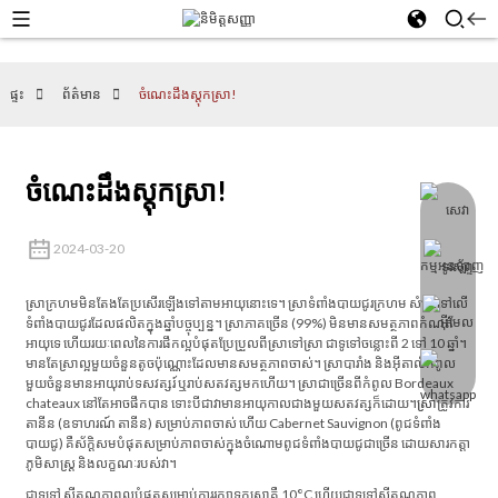
ផ្ទះ
ព័ត៌មាន
ចំណេះដឹងស្តុកស្រា!
ចំណេះដឹងស្តុកស្រា!
2024-03-20
ស្រាក្រហមមិនតែងតែប្រសើរឡើងទៅតាមអាយុនោះទេ។ ស្រាទំពាំងបាយជូរក្រហម សំដៅទៅលើ
ទំពាំងបាយជូរដែលផលិតក្នុងឆ្នាំបច្ចុប្បន្ន។ ស្រាភាគច្រើន (99%) មិនមានសមត្ថភាពកំណត់
អាយុទេ ហើយរយៈពេលនៃការផឹកល្អបំផុតប្រែប្រួលពីស្រាទៅស្រា ជាទូទៅចន្លោះពី 2 ទៅ 10 ឆ្នាំ។
មានតែស្រាល្អមួយចំនួនតូចប៉ុណ្ណោះដែលមានសមត្ថភាពចាស់។ ស្រាបារាំង និងអ៊ីតាលីកំពូល
មួយចំនួនមានអាយុរាប់ទសវត្សរ៍ ឬរាប់សតវត្សមកហើយ។ ស្រាជាច្រើនពីកំពូល Bordeaux
chateaux នៅតែអាចផឹកបាន ទោះបីជាវាមានអាយុកាលជាងមួយសតវត្សក៏ដោយ។
ស្រា
ត្រូវការ
តានីន (ឧទាហរណ៍ តានីន) សម្រាប់ភាពចាស់ ហើយ Cabernet Sauvignon (ពូជទំពាំង
បាយជូ) គឺស័ក្តិសមបំផុតសម្រាប់ភាពចាស់ក្នុងចំណោមពូជទំពាំងបាយជូជាច្រើន ដោយសារកត្តា
ភូមិសាស្ត្រ និងលក្ខណៈរបស់វា។
ជាទូទៅ សីតុណ្ហភាពល្អបំផុតសម្រាប់ការរក្សាទុកស្រាគឺ 10°C ហើយជាទូទៅសីតុណ្ហភាព