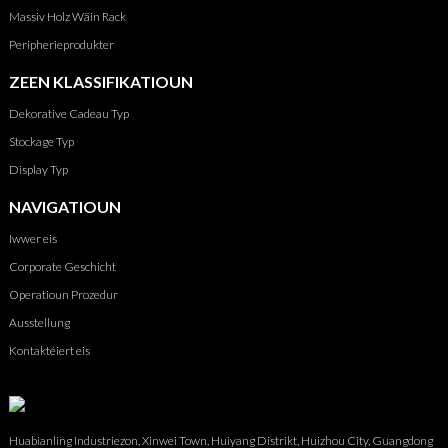
Massiv Holz Wäin Rack
Peripherieprodukter
ZEEN KLASSIFIKATIOUN
Dekorative Cadeau Typ
Stockage Typ
Display Typ
NAVIGATIOUN
Iwwer eis
Corporate Geschicht
Operatioun Prozedur
Ausstellung
Kontaktéiert eis
Huabianling Industriezon, Xinwei Town, Huiyang Distrikt, Huizhou City, Guangdong