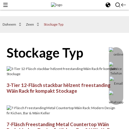
Doheem
Zeen
Stockage Typ
Stockage Typ
3-Tier 12-Fläsch stackbar hëlzent freestanding
Wäin Rack fir kompakt Stockage
7-Fläsch Freestanding Metal Countertop Wäin