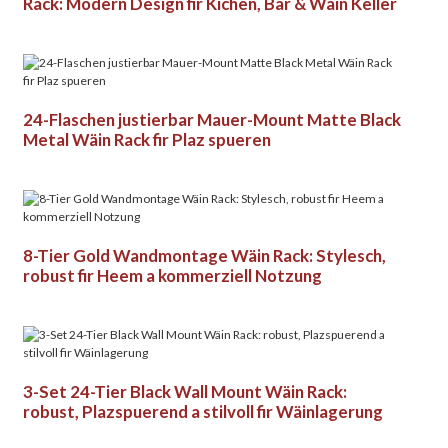
Rack: Modern Design fir Kichen, Bar & Wäin Keller
24-Flaschen justierbar Mauer-Mount Matte Black
Metal Wäin Rack fir Plaz spueren
8-Tier Gold Wandmontage Wäin Rack: Stylesch,
robust fir Heem a kommerziell Notzung
3-Set 24-Tier Black Wall Mount Wäin Rack:
robust, Plazspuerend a stilvoll fir Wäinlagerung