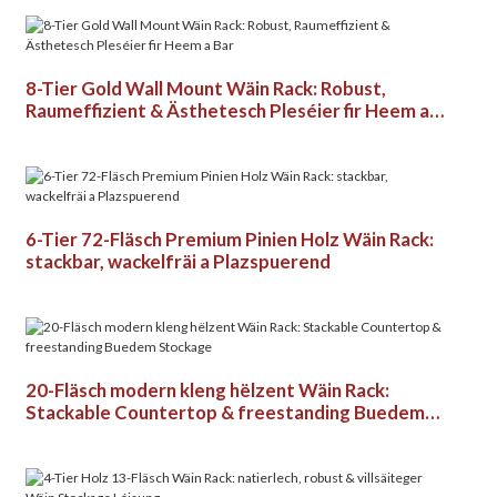
8-Tier Gold Wall Mount Wäin Rack: Robust,
Raumeffizient & Ästhetesch Pleséier fir Heem a
Bar
6-Tier 72-Fläsch Premium Pinien Holz Wäin Rack:
stackbar, wackelfräi a Plazspuerend
20-Fläsch modern kleng hëlzent Wäin Rack:
Stackable Countertop & freestanding Buedem
Stockage