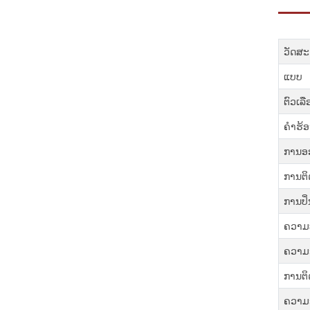
ວັດສະ
ແບບ
ຕົວເລື
ຄໍາຮ້
ການອ
ການຕິດ
ການປິ
ຄວາມ
ຄວາມ
ການຕິດ
ຄວາມ