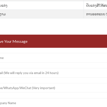
ບແຕ່ງ
ປັບແຕ່ງສີໃຫ້ສ
ງາມ
ການ​ອອກ​ແບບ S
ve Your Message