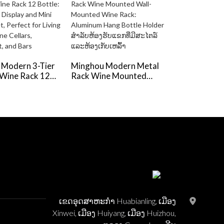
Minghou ເປີ
ເຫຼົ້າແວງສີແດ
 Modern 3-Tier
Minghou Modern Metal
ພ້ອມກ່ອງສະ
Wine Rack 12
Rack Wine Mounted
ການອອກແບບທ
Displaytop
Wall-Mounted Wine
ສາມາດປັບແຕ່
and Mini Bar
Rack: Aluminum Hang
ການບໍລິການທີ
 Perfect for
Bottle Holder ສໍາລັບຫ້ອງ
ooms, Wine
ຮັບແຂກທີ່ມີສະໄຕລ໌ ແລະ
 Restaurant, and
ຫ້ອງເກັບເຫລົ້າ
ເຂດ​ອຸດ​ສາ​ຫະ​ກໍາ Huabianling, ເມືອງ
Xinwei, ເມືອງ Huiyang, ເມືອງ Huizhou,