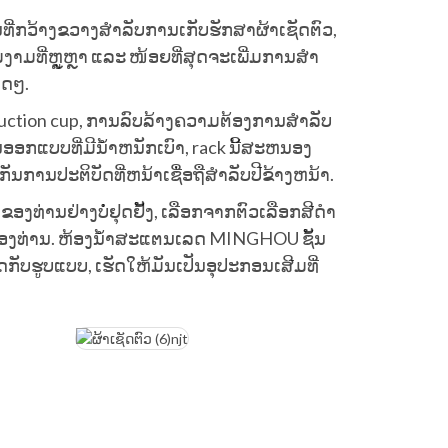
້ນທີ່ກວ້າງຂວາງສໍາລັບການເກັບຮັກສາຜ້າເຊັດຕົວ,
ມງາມທີ່ຫຼູຫຼາ ແລະ ໜ້ອຍທີ່ສຸດຈະເພີ່ມການສໍາ
ໃດໆ.
uction cup​, ການ​ລົບ​ລ້າງ​ຄວາມ​ຕ້ອງ​ການ​ສໍາ​ລັບ​
ານອອກແບບທີ່ມີນ້ໍາຫນັກເບົາ, rack ນີ້ສະຫນອງ
ການປະຕິບັດທີ່ຫນ້າເຊື່ອຖືສໍາລັບປີຂ້າງຫນ້າ.
ອງທ່ານຢ່າງບໍ່ຢຸດຢັ້ງ, ເລືອກຈາກຕົວເລືອກສີດໍາ
ຂອງທ່ານ. ຫ້ອງນ້ໍາສະແຕນເລດ MINGHOU ຊັ້ນ
ກັບຮູບແບບ, ເຮັດໃຫ້ມັນເປັນອຸປະກອນເສີມທີ່