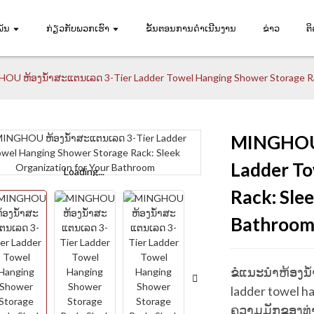
ັນ
ກ່ຽວກັບພວກເຮົາ
ຂັ້ນຕອນການດໍາເນີນງານ
ຂ່າວ
ຕິ
OU ຫ້ອງນ້ໍາສະແຕນເລດ 3-Tier Ladder Towel Hanging Shower Storage Rac
MINGHOU 
Ladder To
Loading...
Loading...
Lo
Lo
Rack: Sle
Bathroo
ຂໍແນະນໍາຫ້ອງນ
ladder towel h
ຄວາມມັກຂອງທ່ານ