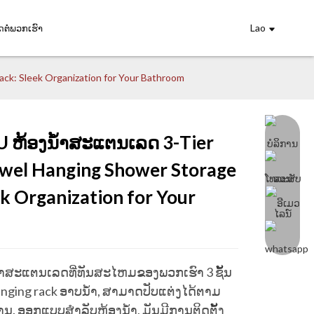
Lao
ດຕໍ່ພວກເຮົາ
k: Sleek Organization for Your Bathroom
ຫ້ອງນ້ໍາສະແຕນເລດ 3-Tier
wel Hanging Shower Storage
ading...
ading...
Loading...
Loading...
ek Organization for Your
m
້ໍາສະແຕນເລດທີ່ທັນສະໄຫມຂອງພວກເຮົາ 3 ຊັ້ນ
anging rack ອາບນ້ໍາ, ສາມາດປັບແຕ່ງໄດ້ຕາມ
. ອອກແບບສໍາລັບຫ້ອງນ້ໍາ, ມັນມີການຕິດຕັ້ງ