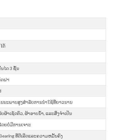
ໄດ້
ນໄດ 3 ຊັ້ນ
ຕິດຝາ
d
ມີຄຸນນະພາບສູງສໍາລັບການນໍາໃຊ້ທີ່ຍາວນານ
ລັບຜ້າເຊັດຕົວ, ຜ້າອາບນໍ້າ, ແລະສິ່ງຈໍາເປັນ
ຍໂດຍບໍ່ມີການເຈາະ
ring ທີ່​ດີ​ເລີດ​ແລະ​ຄວາມ​ຫມັ້ນ​ຄົງ​