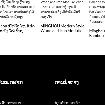
ou ເປີດຕົວ ໃໝ່ ທີ່ຕິດ
MINGHOU Modern Style
ໜັງ ໃໝ່ ບັນຈຸ
Wood and Iron Modular
Minghou
າແວງສອງຊັ້ນທີ່ມີປ້າຍຊື່:
Wine Rack: ຄວາມ
Bamboo 
ອກແບບທີ່ທັນສະ ໄໝ,
ສະຫງ່າງາມທີ່ສາມາດປັບ
Bottle: 
ດປັບແຕ່ງໄດ້, ແລະ
ແຕ່ງໄດ້ສຳລັບພື້ນທີ່ຂອງເຈົ້າ
Display 
ໍລິການຊັ້ນສູງ
Cabinet,
Living R
Cellars,
Bars
ປະເພດສາກ
ການນໍາທາງ
ຂວັນອອກແບບ
ກ່ຽວກັບພວກເຮົາ