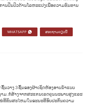
ານປິ່ນປົວດ້ານໂລຫະແປງເພື່ອຄວາມທົນທານ
WHATSAPP
ສອບຖາມດຽວນີ້
້ນວາງ 3 ຊັ້ນຂອງຜ້າເຊັດຫ້ອງອາບນ້ຳແບບ
ງາມ. ກໍ່ສ້າງຈາກສະແຕນເລດຄຸນນະພາບສູງແລະ
ສະເໜ່ທີ່ທັນສະໄຫມໃນຂະນະທີ່ຮັບປະກັນຄວາມ