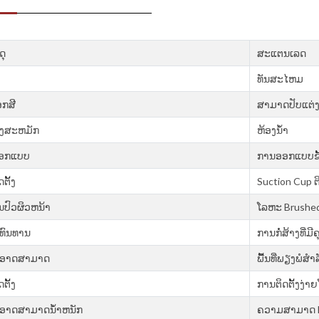
ດຸ
ສະແຕນເລດ
ທັນສະໄຫມ
ອກສີ
ສາມາດປັບແຕ່ງ
ອງສະຫມັກ
ຫ້ອງນ້ຳ
ອກແບບ
ການອອກແບບຂັ້
ຕັ້ງ
Suction Cup 
່ນປົວຜິວຫນ້າ
ໂລຫະ Brushe
ທົນທານ
ການກໍ່ສ້າງທີ່
ອາດສາມາດ
ພື້ນທີ່ພຽງພໍສໍາ
ຕັ້ງ
ການຕິດຕັ້ງງ່າ
ອາດສາມາດນ້ໍາຫນັກ
ຄວາມ​ສາ​ມາດ Bea