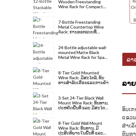
Wooden Freestanding
Wine Rack for Compact
Storage
7-Bottle Freestanding
Metal Countertop Wine
Rack: ການອອກແບບທີ່
ທັນສະໄໝສຳລັບເຮືອນຄົວ,
ບາ ແລະຫ້ອງເກັບເຫຼົ້າ
24-Bottle adjustable wall-
mounted Matte Black
Metal Wine Rack for Space
ລາຍ
Saving
8-Tier Gold-Mounted
Wine Rack: ມີສະໄຕລ໌, ທົນ
ລາຍ
ທານສໍາລັບເຮືອນແລະການຄ້າ
3-Set 24-Tier Black Wall
Mount Wine Rack: ທົນທານ,
ປະຫຍັດພື້ນທີ່ ແລະ ມີສະໄຕລ໌
ອັບເກ
ສຳລັບການເກັບເຫຼົ້າ
ແຂວນ
8-Tier Gold Wall Mount
ສໍາເລ
Wine Rack: ທົນທານ, ມີ
ທົນທ
ປະສິດທິພາບໃນພື້ນທີ່ ແລະ