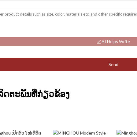
AI Helps Write
Send
ິດຕະພັນທີ່ກ່ຽວຂ້ອງ