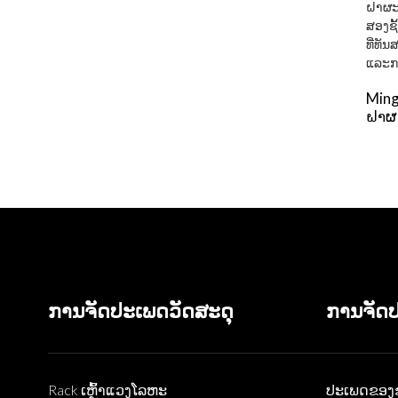
Mingh
ຝາຜະ
ເຫຼົ້
ການອ
ສາມາ
ການບ
ການຈັດປະເພດວັດສະດຸ
ການຈັດ
Rack ເຫຼົ້າແວງໂລຫະ
ປະເພດຂອງ