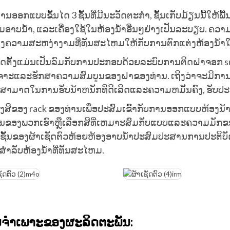
ານອອກແບບຂັ້ນໄດ 3 ຊັ້ນທີ່ມີນະວັດຕະກໍາ, ຊັ້ນເກັບມ້ຽນນີ້ໃຫ້ພື
ຄຸມອາບນໍ້າ, ແລະເຄື່ອງໃຊ້ໃນຫ້ອງນໍ້າອື່ນໆຢ່າງເປັນລະບຽບ. ຄວາ
ງຄວາມສະຫງ່າງາມທີ່ທັນສະໄຫມໃຫ້ກັບການຕົກແຕ່ງຫ້ອງນ້ໍາ
ດ​ຕັ້ງ​ແມ່ນ​ເປັນ​ລົມ​ກັບ​ການ​ປະ​ກອບ​ດ້ວຍ​ລະ​ບົບ​ການ​ຕິດ​ຝາ​ຈອກ s
ຈາະ​ແລະ​ຮັກ​ສາ​ຄວາມ​ສົມ​ບູນ​ຂອງ​ຝາ​ຂອງ​ທ່ານ​. ເຖິງວ່າຈະມີກ
າມາດໃນການຮັບນ້ໍາຫນັກທີ່ດີເລີດແລະຄວາມຫມັ້ນຄົງ, ຮັບປະກັນ
່ງສີຂອງ rack ຂອງທ່ານເພື່ອປະສົມເຂົ້າກັບການອອກແບບຫ້ອງນ້ໍາຂ
ຕົ້ນຂອງພວກເຮົາຫຼືເລືອກສີທີ່ເຫມາະສົມກັບແບບແລະຄວາມມັກ
 ຊັ້ນຂອງຜ້າເຊັດຕົວຫ້ອຍຫ້ອງອາບນ້ໍາປະສົມປະສານການປະຕິບັດ
ີສໍາລັບຫ້ອງນ້ໍາທີ່ທັນສະໄຫມ.
ູນຈໍາເພາະຂອງຜະລິດຕະພັນ: