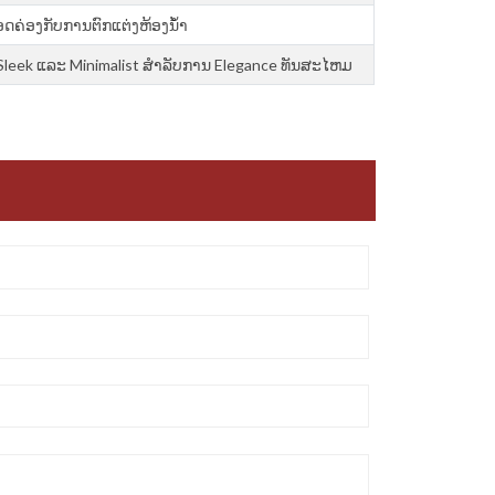
ອດຄ່ອງກັບການຕົກແຕ່ງຫ້ອງນ້ຳ
leek ແລະ Minimalist ສໍາ​ລັບ​ການ Elegance ທັນ​ສະ​ໄຫມ​