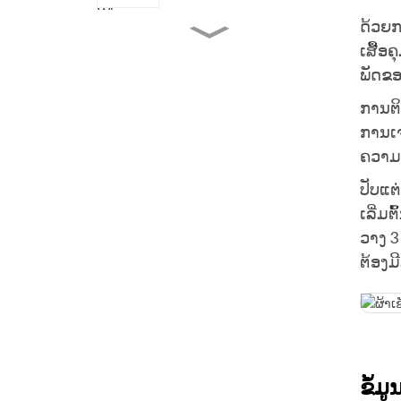
ເປັນທີ່ພໍໃຈສຳລັບເຮືອນ ແລະ
ບາ
ດ້ວຍກ
8-Tier Black Wall Mount
ເສື້ອ
Wine Rack: ທົນທານ,
ປະຫຍັດພື້ນທີ່ ແລະ ມີສະໄຕລ໌
ພັດຂອ
ສຳລັບເຮືອນ ແລະ ການຄ້າ.
ການ​ຕິ
ຊັ້ນວາງເຫຼົ້າແວງໄມ້ແປກ
ພຣີມຽມ 6 ຊັ້ນ 72 ຕຸກ:
ການ​ເ
ສາມາດວາງຊ້ອນກັນໄດ້, ບໍ່
ຄວາມສ
ຫວັ່ນໄຫວ ແລະ ປະຫຍັດພື້ນທີ່.
ກະຕ່າເຫຼົ້າແວງໄມ້ຂະໜາດ
ປັບແຕ
ນ້ອຍທັນສະໄໝ 20 ຂວດ: ໂຕະ
ເລີ່ມ
ໂຕະວາງຊ້ອນກັນໄດ້ ແລະບ່ອນ
ເກັບຮັກສາຊັ້ນວາງໄວ້ໄດ້.
ວາງ 3
ຕ້ອງມ
ຊັ້ນວາງເຫຼົ້າແວງ 13 ຂວດໄມ້
4 ຊັ້ນ: ການແກ້ໄຂການເກັບ
ຮັກສາເຫຼົ້າແວງທໍາມະຊາດ,
ທົນທານ ແລະຫຼາກຫຼາຍຊະນິດ
ຂໍ້ມ