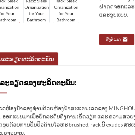
ຝາດູດຈອກແລະກ
ແລະຮູບແບບ.
ສົ່ງອີເມວ
​ລະ​ອຽດ​ຜະ​ລິດ​ຕະ​ພັນ​
ລະອຽດຂອງຜະລິດຕະພັນ:
ຣດຫ້ອງນ້ຳຂອງທ່ານດ້ວຍຫ້ອງນ້ຳສະແຕນເລດຂອງ MINGHOU ຊັ
, ອອກແບບມາເພື່ອຍົກລະດັບທັງການເຮັດວຽກ ແລະ ຄວາມສວຍ
ັດຮູບດ້ວຍການປິ່ນປົວດ້ານໂລຫະ brushed, rack ນີ້ exudes 
ານຍາວນານ.