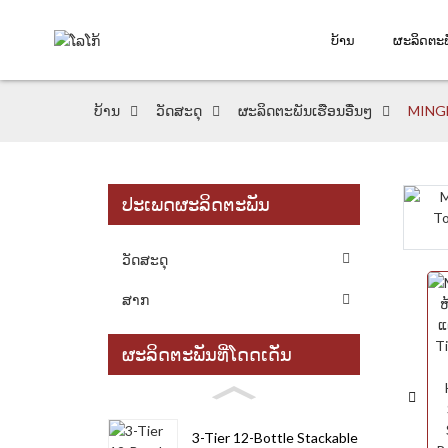
ບ້ານ
ຜະລິດຕະພ
ບ້ານ
ວັດສະດຸ
ຜະລິດຕະພັນເຮືອນອື່ນໆ
MINGH
ປະເພດຜະລິດຕະພັນ
Loading...
Loading...
ວັດສະດຸ
ສາກ
ຜະລິດຕະພັນທີ່ໂດດເດັ່ນ
3-Tier 12-Bottle Stackable