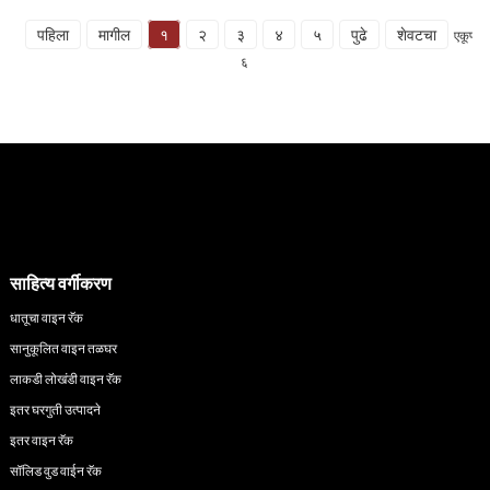
पहिला
मागील
१
२
३
४
५
पुढे
शेवटचा
एकूण
६
साहित्य वर्गीकरण
धातूचा वाइन रॅक
सानुकूलित वाइन तळघर
लाकडी लोखंडी वाइन रॅक
इतर घरगुती उत्पादने
इतर वाइन रॅक
सॉलिड वुड वाईन रॅक