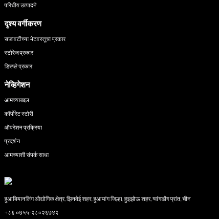
परिधीय उत्पादने
दृश्य वर्गीकरण
सजावटीच्या भेटवस्तूचा प्रकार
स्टोरेज प्रकार
डिस्प्ले प्रकार
नेव्हिगेशन
आमच्याबद्दल
कॉर्पोरेट स्टोरी
ऑपरेशन प्रक्रिया
प्रदर्शन
आमच्याशी संपर्क साधा
हुआबियानलिंग औद्योगिक क्षेत्र, झिनवेई शहर, हुआयांग जिल्हा, हुइझोऊ शहर, ग्वांगडोंग प्रांत, चीन
+८६ ०७५५-२८०२६७४२