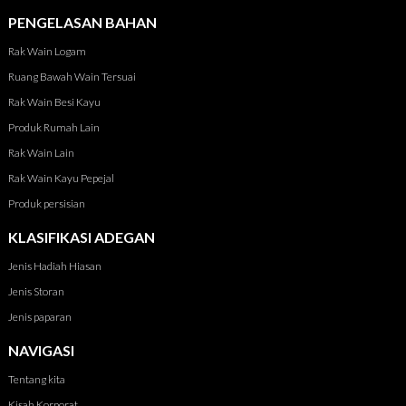
PENGELASAN BAHAN
Rak Wain Logam
Ruang Bawah Wain Tersuai
Rak Wain Besi Kayu
Produk Rumah Lain
Rak Wain Lain
Rak Wain Kayu Pepejal
Produk persisian
KLASIFIKASI ADEGAN
Jenis Hadiah Hiasan
Jenis Storan
Jenis paparan
NAVIGASI
Tentang kita
Kisah Korporat