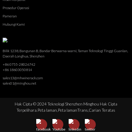
Prosedur Operasi
Pameran
Hubungi Kami
Bilik 1238, Bangunan B, Bandar Berwarna-warni, Taman Teknologi Tinggi Guanlan,
Daerah Longhua, Shenzhen
+86 0755-28026742
+86 18603050814
sales13@mhwinerack.com
sales01@minghou.net
Hak Cipta © 2024 Teknologi Shenzhen Minghou Hak Cipta
Terpelihara.
Peta laman,
Peta lamanTrans,
Carian Teratas