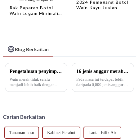
2024 Pemegang Botol
Rak Paparan Botol
Wain Kayu Jualan
Wain Logam Minimalis
Panas
Moden MINGHOU:
Gabungan Rasa dan
Seni Yang Sempurna
Blog Berkaitan
Pengetahuan penyimpanan wain!
16 jenis anggur merah yang paling biasa di dunia
Wain merah tidak selalu
Pada masa ini terdapat lebih
menjadi lebih baik dengan
daripada 6,000 jenis anggur di
usia. Vintaj di atas wain merah
dunia yang boleh dibuat
merujuk kepada anggur yang
menjadi wain, tetapi hanya
dibuat pada tahun semasa.
kira-kira 50 jenis anggur boleh
Kebanyakan wain (99%) tidak
membuat wain yang baik. Sama
mempunyai keupayaan untuk
ada jenis anggur merah atau
Carian Berkaitan
menua, dan minuman yang
putih, pertumbuhannya...
optimum ...
Tanaman pasu
Kabinet Perabot
Lantai Bilik Air