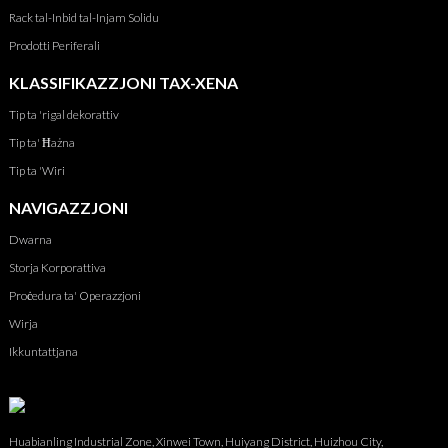
Rack tal-Inbid tal-Injam Solidu
Prodotti Periferali
KLASSIFIKAZZJONI TAX-XENA
Tip ta 'rigal dekorattiv
Tip ta' Ħażna
Tip ta 'Wiri
NAVIGAZZJONI
Dwarna
Storja Korporattiva
Proċedura ta' Operazzjoni
Wirja
Ikkuntattjana
Huabianling Industrial Zone, Xinwei Town, Huiyang District, Huizhou City,