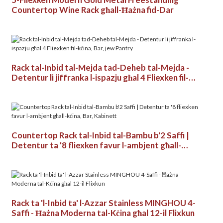
Countertop Wine Rack għall-Ħażna fid-Dar
Rack tal-Inbid tal-Mejda tad-Deheb tal-Mejda -
Detentur li jiffranka l-ispazju għal 4 Fliexken fil-
kċina, Bar, jew Pantry
Countertop Rack tal-Inbid tal-Bambu b'2 Saffi |
Detentur ta '8 fliexken favur l-ambjent għall-
kċina, Bar, Kabinett
Rack ta 'l-Inbid ta' l-Azzar Stainless MINGHOU 4-
Saffi - Ħażna Moderna tal-Kċina għal 12-il Flixkun