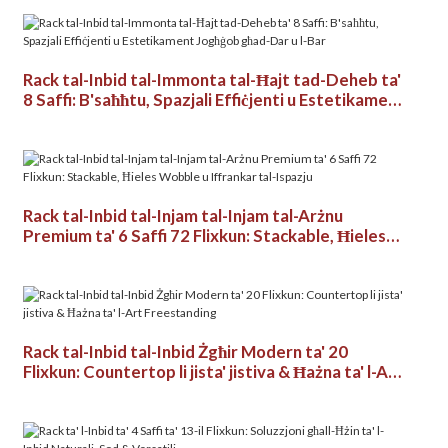
Rack tal-Inbid tal-Immonta tal-Ħajt tad-Deheb ta'
8 Saffi: B'saħħtu, Spazjali Effiċjenti u Estetikament
Jogħġob għad-Dar u l-Bar
Rack tal-Inbid tal-Injam tal-Injam tal-Arżnu
Premium ta' 6 Saffi 72 Flixkun: Stackable, Ħieles
Wobble u Iffrankar tal-Ispazju
Rack tal-Inbid tal-Inbid Żgħir Modern ta' 20
Flixkun: Countertop li jista' jistiva & Ħażna ta' l-Art
Freestanding