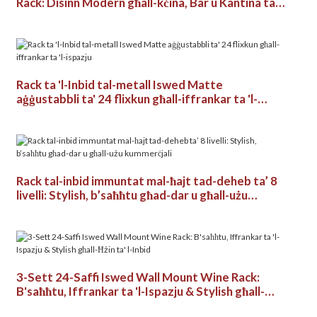
Rack: Disinn Modern għall-kċina, Bar u Kantina ta
'l-Inbid
Rack ta 'l-Inbid tal-metall Iswed Matte
aġġustabbli ta' 24 flixkun għall-iffrankar ta 'l-
ispazju
Rack tal-inbid immuntat mal-ħajt tad-deheb ta’ 8
livelli: Stylish, b’saħħtu għad-dar u għall-użu
kummerċjali
3-Sett 24-Saffi Iswed Wall Mount Wine Rack:
B'saħħtu, Iffrankar ta 'l-Ispazju & Stylish għall-
Ħżin ta' l-Inbid