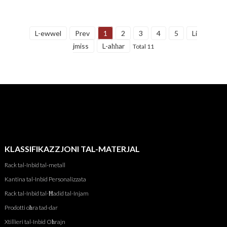
L-ewwel
Prev
1
2
3
4
5
Li
jmiss
L-aħħar
Total 11
KLASSIFIKAZZJONI TAL-MATERJAL
Rack tal-Inbid tal-metall
Kantina tal-Inbid Personalizzata
Rack tal-Inbid tal-Ħadid tal-Injam
Prodotti oħra tad-dar
Xtillieri tal-Inbid Oħrajn