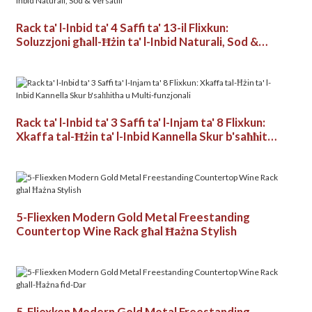
Rack ta' l-Inbid ta' 4 Saffi ta' 13-il Flixkun:
Soluzzjoni għall-Ħżin ta' l-Inbid Naturali, Sod &
Versatili
Rack ta' l-Inbid ta' 3 Saffi ta' l-Injam ta' 8 Flixkun:
Xkaffa tal-Ħżin ta' l-Inbid Kannella Skur b'saħħitha
u Multi-funzjonali
5-Fliexken Modern Gold Metal Freestanding
Countertop Wine Rack għal Ħażna Stylish
5-Fliexken Modern Gold Metal Freestanding