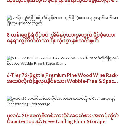
သိုလှောင်မှုအတွက် ခိုင်ခံ့ပြီး နေရာလွတ် ချွေတာပြီး စ
တိုင်ကျသော
8 တန်းရွှေနံရံ ဝိုင်စင်- အိမ်နှင့်ဘားအတွက် ခိုင်ခံ့သော၊
နေရာလွတ်သက်သာပြီး လှပစွာ နှစ်သက်ဖွယ်
6-Tier 72-Bottle Premium Pine Wood Wine Rack-
အထပ်လိုက်ပြုလုပ်နိုင်သော၊ Wobble-Free & Space-
Saving
ပုလင်း 20-ခေတ်မီသစ်သားဝိုင်အငယ်စား-အထပ်လိုက်
Countertop နှင့် Freestanding Floor Storage