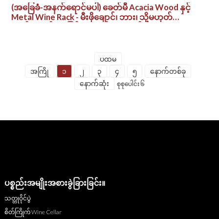
(အခြေခံ-အနက်ရောင်မပါ) ခေတ်မီ Acacia Wood နှင့်
Metal Wine Rack - မီးဖိုချောင်၊ ဘား၊ သို့မဟုတ်
လက်ဆောင်ပေးခြင်းအတွက် ၁၄ ပုလင်း နေရာ
ချွေတာရေး စီစဉ်သူ
ပထမ
အကြို
၁
၂
၃
၄
၅
နောက်တစ်ခု
နောက်ဆုံး
စုစုပေါင်း ၆
ပစ္စည်းအမျိုးအစားခွဲခြားခြင်း။
သတ္တုဝိုင်ပွဲ
စိတ်ကြိုက် Wine Cellar