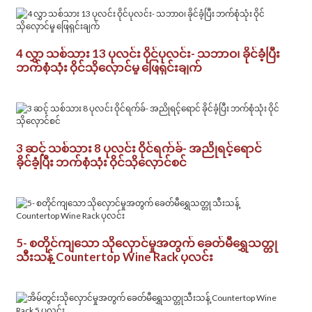
4 လွှာ သစ်သား 13 ပုလင်း ဝိုင်ပုလင်း- သဘာဝ၊ ခိုင်ခံ့ပြီး
ဘက်စုံသုံး ဝိုင်သိုလှောင်မှု ဖြေရှင်းချက်
3 ဆင့် သစ်သား 8 ပုလင်း ဝိုင်ရက်ခ်- အညိုရင့်ရောင်
ခိုင်ခံ့ပြီး ဘက်စုံသုံး ဝိုင်သိုလှောင်စင်
5- စတိုင်ကျသော သိုလှောင်မှုအတွက် ခေတ်မီရွှေသတ္တု
သီးသန့် Countertop Wine Rack ပုလင်း