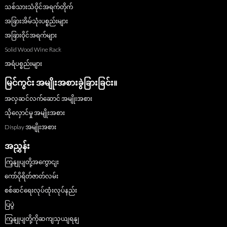
သစ်သားသံဝိုင်အရက်တိုက်
အခြားအိမ်သုံးပစ္စည်းများ
အခြားဝိုင်အရက်များ
Solid Wood Wine Rack
အရံပစ္စည်းများ
မြင်ကွင်း အမျိုးအစားခွဲခြားခြင်း။
အလှဆင်လက်ဆောင် အမျိုးအစား
သိုလှောင်မှု အမျိုးအစား
Display အမျိုးအစား
အညွှန်း
ကြှနျုပျတို့အကွောငျး
ကော်ပိုရိတ်ဇာတ်လမ်း
စစ်ဆင်ရေးလုပ်ထုံးလုပ်နည်း
ပြပွဲ
ကြှနျုပျတို့ကိုဆကျသှယျရနျ