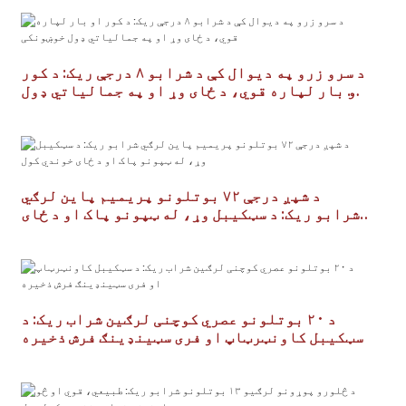
د سرو زرو په دیوال کې د شرابو ۸ درجې ریک: د کور
او بار لپاره قوي، د ځای وړ او په جمالیاتي ډول
خوښونکی
د شپږ درجې ۷۲ بوتلونو پریمیم پاین لرګي
شرابو ریک: د سټکیبل وړ، له ټپونو پاک او د ځای
خوندي کول
د ۲۰ بوتلونو عصري کوچنی لرګین شراب ریک: د
سټکیبل کاونټرټاپ او فری سټینډینګ فرش ذخیره