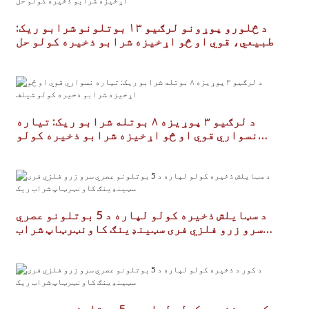
د څلورو پوړونو لرګیو ۱۳ بوتلونو شرابو ریک:
طبیعي، قوي او څو اړخیزه شرابو ذخیره کولو حل
د لرګیو ۳ پوړیزه ۸ بوتله شرابو ریک: تیاره
نسواري قوي او څو اړخیزه شرابو ذخیره کولو
شیلف
د سټایلش ذخیره کولو لپاره د 5 بوتلونو عصري
سرو زرو فلزي فری سټینډینګ کاونټرټاپ شراب
ریک
د کور د ذخیره کولو لپاره د 5 بوتلونو عصري سرو