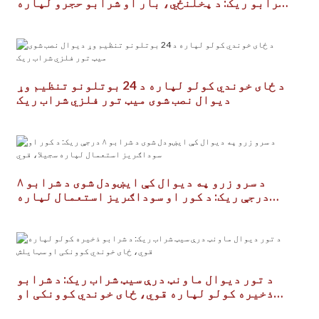
شرابو ریک: د پخلنځي، بار او شرابو حجرو لپاره
عصري ډیزاین
د ځای خوندي کولو لپاره د 24 بوتلونو تنظیم وړ
دیوال نصب شوی میټ تور فلزي شراب ریک
د سرو زرو په دیوال کې ایښودل شوی د شرابو ۸
درجې ریک: د کور او سوداګریز استعمال لپاره
سجیلا، قوي
د تور دیوال ماونټ درې سیټ شراب ریک: د شرابو
ذخیره کولو لپاره قوي، ځای خوندي کوونکی او
سټایلش