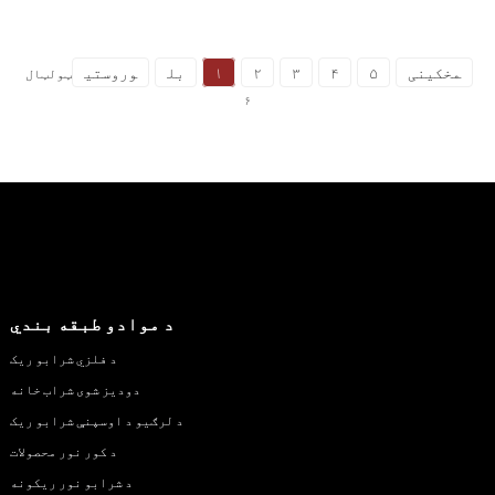
مخکینی
۵
۴
۳
۲
۱
بل
وروستی
ټولټال
۶
د موادو طبقه بندي
د فلزي شرابو ریک
دودیز شوی شراب خانه
د لرګیو د اوسپنې شرابو ریک
د کور نور محصولات
د شرابو نور ریکونه