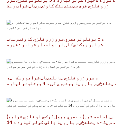
زرو فلزي فری سټینډینګ کاونټرټاپ شراب ریک
د ۵ بوتلونو عصري سرو زرو فلزي کاونټرټاپ
شرابو ریک - ښکلی او دوامدار شرابو ذخیره
د سرو زرو فلزي ټابلیټاپ شرابو ریک - په
پخلنځي، بار، یا پینټري کې د 4 بوتلونو لپاره
د ځای خوندي کولو هولډر
(بې اساسه تور) د عصري ببول لرګي او فلزي شرابو
ریک - د پخلنځي، بار، یا ډالۍ کولو لپاره د 14
بوتلونو ځای خوندي کولو تنظیم کونکی