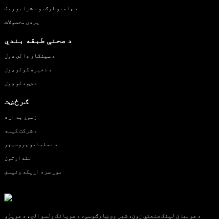
د جامدو لرګیو د شرابو ریک
پردی محصولات
د صحنې طبقه بندي
د سينګار ډالۍ ډول
د ذخیره کولو ډول
د ښودلو ډول
ګرځښت
زموږ په اړه
د شرکت کیسه
د عملیاتو پروسیجر
نندارتون
موږ سره اړیکه ونیسئ
د هوبیان لینګ صنعتي زون، شین وی ښارګوټی، د هویانګ ولسوالۍ، د هویژو