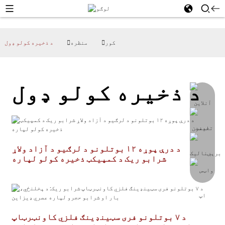
کور
منظره
د ذخیره کولو ډول
د ذخیره کولو ډول
د درې پوړه ۱۲ بوتلونو د لرګیو د آزاد ولاړ
شرابو ریک د کمپیکټ ذخیره کولو لپاره
د ۷ بوتلونو فری سټینډینګ فلزي کاونټرټاپ