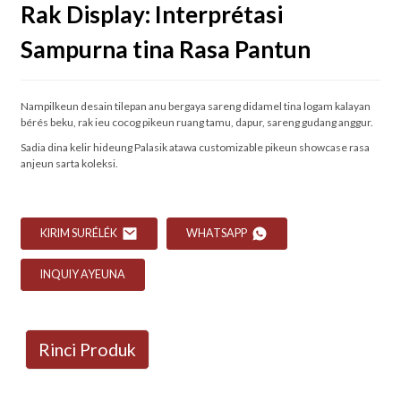
Rak Display: Interprétasi
Sampurna tina Rasa Pantun
Nampilkeun desain tilepan anu bergaya sareng didamel tina logam kalayan
bérés beku, rak ieu cocog pikeun ruang tamu, dapur, sareng gudang anggur.
Sadia dina kelir hideung Palasik atawa customizable pikeun showcase rasa
anjeun sarta koleksi.
KIRIM SURÉLÉK
WHATSAPP
INQUIY AYEUNA
Rinci Produk