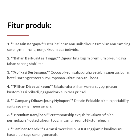
Fitur produk:
1. ** Desain Bergaya:
** Desain tilepan anu unik pikeun tampilan anu ramping
sareng minimalis, nunjukkeun rasa individu.
2. **Bahan Berkualitas Tinggi:
** Dijieun tina logam premium pikeun daya
tahan sareng stabilitas.
3. **Aplikasi Serbaguna:
** Cocog pikeun sababaraha setélan sapertos bumi,
hotél, sareng réstoran, nyumponan kabutuhan anu béda.
4. **Pilihan Disesuaikeun:
** Sababaraha pilihan warna sayogi pikeun
kustomisasi pribadi, ngagambarkeun rasa pribadi.
5. ** Gampang Dibawa jeung Nyimpen:
** Desain Foldable pikeun portability
sarta spasi-nyimpen genah.
6. **Premium Karajinan:
** craftsmanship exquisite kalawan finish
permukaan frosted pikeun touch nyaman jeung tékstur elegan.
7. **Jaminan Merek:
** Garansi merek MINGHOU ngajamin kualitas anu
tiasa dipercaya sareng amanah.