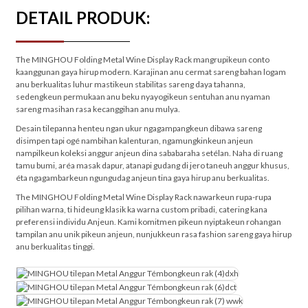
DETAIL PRODUK:
The MINGHOU Folding Metal Wine Display Rack mangrupikeun conto
kaanggunan gaya hirup modern. Karajinan anu cermat sareng bahan logam
anu berkualitas luhur mastikeun stabilitas sareng daya tahanna,
sedengkeun permukaan anu beku nyayogikeun sentuhan anu nyaman
sareng masihan rasa kecanggihan anu mulya.
Desain tilepanna henteu ngan ukur ngagampangkeun dibawa sareng
disimpen tapi ogé nambihan kalenturan, ngamungkinkeun anjeun
nampilkeun koleksi anggur anjeun dina sababaraha setélan. Naha di ruang
tamu bumi, aréa masak dapur, atanapi gudang di jero taneuh anggur khusus,
éta ngagambarkeun ngungudag anjeun tina gaya hirup anu berkualitas.
The MINGHOU Folding Metal Wine Display Rack nawarkeun rupa-rupa
pilihan warna, ti hideung klasik ka warna custom pribadi, catering kana
preferensi individu Anjeun. Kami komitmen pikeun nyiptakeun rohangan
tampilan anu unik pikeun anjeun, nunjukkeun rasa fashion sareng gaya hirup
anu berkualitas tinggi.