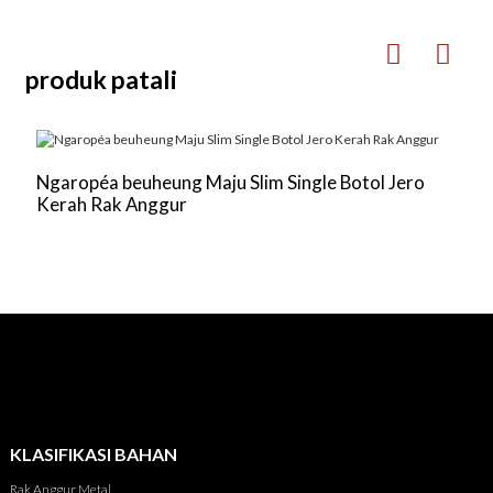
produk patali
Ngaropéa beuheung Maju Slim Single Botol Jero
K
Kerah Rak Anggur
V
KLASIFIKASI BAHAN
Rak Anggur Metal