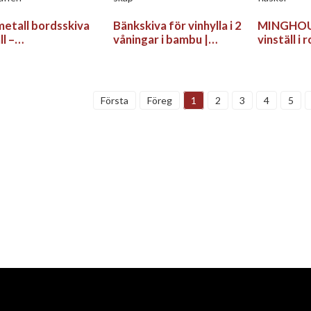
metall bordsskiva
Bänkskiva för vinhylla i 2
MINGHOU 
ll –
våningar i bambu |
vinställ i 
besparande hållare
Miljövänlig 8-
modernt k
flaskor i kök, bar
flaskhållare för kök, bar,
för 12 fla
skafferi
skåp
Första
Föreg
1
2
3
4
5