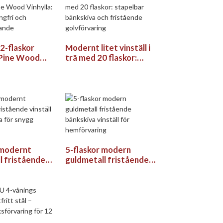
2-flaskor
Modernt litet vinställ i
Pine Wood
trä med 20 flaskor:
Stapelbar,
stapelbar bänkskiva och
h
fristående
parande
golvförvaring
 modernt
5-flaskor modern
l fristående
guldmetall fristående
ör bänkskiva
bänkskiva vinställ för
 förvaring
hemförvaring