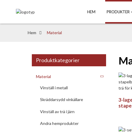
HEM
PRODUKTER
Hem
Material
Ma
Produktkategorier
Material
Vinställ i metall
3-lag
Skräddarsydd vinkällare
stape
vinhyl
Vinställ av trä i järn
kompa
Andra hemprodukter