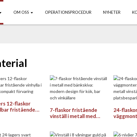
OM OSS
OPERATIONSPROCEDUR
NYHETER
K
terial
ers 12-flaskor
lbar fristående
7-flaskor fristående
24-flaskor
la i trä för
vinställ i metall med
väggmont
kt förvaring
bänkskiva: modern
svart meta
design för kök, bar och
platsbesp
vinkällare