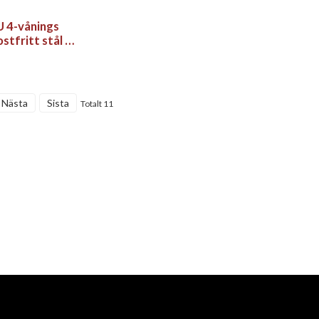
4-vånings
rostfritt stål –
öksförvaring
skor
Nästa
Sista
Totalt 11