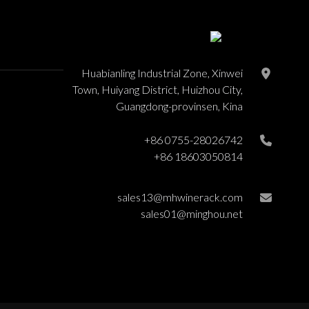
Huabianling Industrial Zone, Xinwei
Town, Huiyang District, Huizhou City,
Guangdong-provinsen, Kina
+86 0755-28026742
+86 18603050814
sales13@mhwinerack.com
sales01@minghou.net