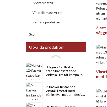
Andra vinställ
Vinställ i massivt trä
Perifera produkter
3-set
väggm
Scen
Robus
utry
och e
Utvalda produkter
vinfö
3-lagers 12-flaskor
stapelbar fristående
Vinstä
vinhylla i trä för kompakt
med 13
förvaring
robus
vinlag
7-flaskor fristående
vinställ i metall med
bänkskiva: modern design
för kök, bar och vinkällare
24-flaskor justerbar