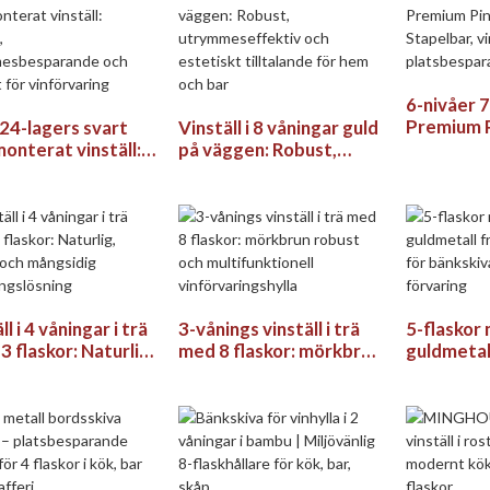
6-nivåer 7
Premium 
 24-lagers svart
Vinställ i 8 våningar guld
Vinhylla: 
onterat vinställ:
på väggen: Robust,
vingfri oc
t,
utrymmeseffektiv och
platsbes
mmesbesparande
estetiskt tilltalande för
legant för
hem och bar
rvaring
ll i 4 våningar i trä
3-vånings vinställ i trä
5-flaskor
 flaskor: Naturlig,
med 8 flaskor: mörkbrun
guldmetal
t och mångsidig
robust och
vinställ f
ringslösning
multifunktionell
för snygg
vinförvaringshylla