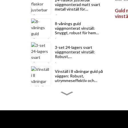
väggmonterad matt svart
metall vinställ för
Guld 
platsbesparing
vinstä
plats
8-vånings guld
för 4 
väggmonterat vinställ:
Snyggt, robust för hem
eller 
och kommersiellt bruk
3-set 24-lagers svart
väggmonterat vinställ:
Robust,
utrymmesbesparande och
elegant för vinförvaring
Vinställ i 8 våningar guld på
väggen: Robust,
utrymmeseffektiv och
estetiskt tilltalande för
hem och bar
8-vånings svart
väggmonterat vinställ:
Robust,
utrymmesbesparande och
elegant för hem och
kommersiellt bruk
6-nivåer 72-flaskor
Premium Pine Wood
Vinhylla: Stapelbar, vingfri