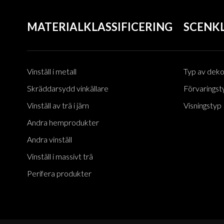
och platsbesparande
MATERIALKLASSIFICERING
SCENKL
Modernt litet vinställ i trä
med 20 flaskor: stapelbar
bänkskiva och fristående
golvförvaring
Vinställ i 4 våningar i trä
Vinställ i metall
Typ av deko
med 13 flaskor: Naturlig,
robust och mångsidig
Skräddarsydd vinkällare
Förvaringst
vinlagringslösning
Vinställ av trä i järn
Visningstyp
Andra hemprodukter
Andra vinställ
Vinställ i massivt trä
Perifera produkter