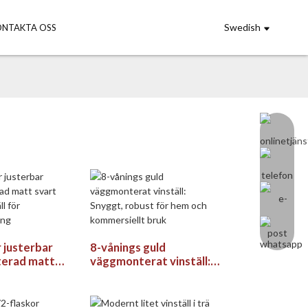
Swedish
ONTAKTA OSS
 justerbar
8-vånings guld
erad matt
väggmonterat vinställ:
ll vinställ för
Snyggt, robust för hem
aring
och kommersiellt bruk