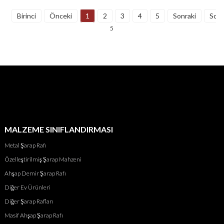
Birinci
Önceki
1
2
3
4
5
Sonraki
Son
5
MALZEME SINIFLANDIRMASI
Metal Şarap Rafı
Özelleştirilmiş Şarap Mahzeni
Ahşap Demir Şarap Rafı
Diğer Ev Ürünleri
Diğer Şarap Rafları
Masif Ahşap Şarap Rafı