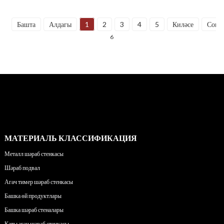
Башта
Алдагы
1
2
3
4
5
Киләсе
Соңг
6
МАТЕРИАЛЬ КЛАССИФИКАЦИЯ
Металл шәраб стенкасы
Шәраб подвал
Агач тимер шәраб стенкасы
Башка өй продуктлары
Башка шәраб стеналары
Каты агач шәраб стенкасы