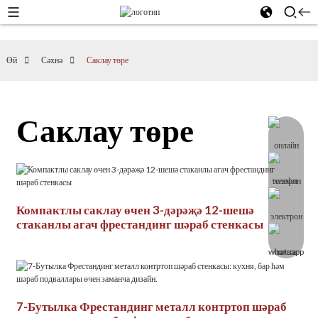
Өй
Сәхнә
Саклау төре
Саклау төре
Компактлы саклау өчен 3-дәрәҗә 12-шешә
стаканлы агач фрестандинг шәраб стенкасы
7-Бутылка Фрестандинг металл контртоп шәраб