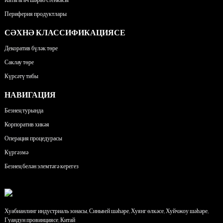
Периферия продуктлары
СӘХНӘ КЛАССИФИКАЦИЯСЕ
Декоратив бүләк төре
Саклау төре
Күрсәтү тибы
НАВИГАЦИЯ
Безнең турында
Корпоратив хикәя
Операция процедурасы
Күргәзмә
Безнең белән элемтәгә керегез
Хуабианлинг индустриаль зонасы, Синьвей шәһәре, Хуянг өлкәсе, Хуйчжоу шәһәре,
Гуандун провинциясе, Китай