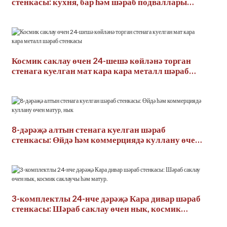
стенкасы: кухня, бар һәм шәраб подваллары
өчен заманча дизайн.
Космик саклау өчен 24-шешә көйләнә торган
стенага куелган мат кара кара металл шәраб
стенкасы
8-дәрәҗә алтын стенага куелган шәраб
стенкасы: Өйдә һәм коммерциядә куллану өчен
матур, нык
3-комплектлы 24-нче дәрәҗә Кара дивар шәраб
стенкасы: Шәраб саклау өчен нык, космик
саклаучы һәм матур.