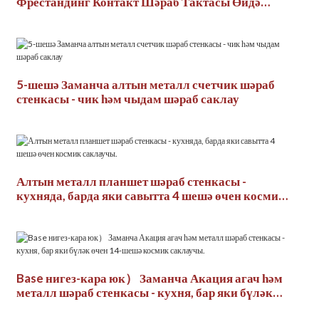
Фрестандинг Контакт Шәраб Тактасы Өйдә
Саклау өчен
5-шешә Заманча алтын металл счетчик шәраб
стенкасы - чик һәм чыдам шәраб саклау
Алтын металл планшет шәраб стенкасы -
кухняда, барда яки савытта 4 шешә өчен космик
саклаучы.
Base нигез-кара юк） Заманча Акация агач һәм
металл шәраб стенкасы - кухня, бар яки бүләк
өчен 14-шешә космик саклаучы.