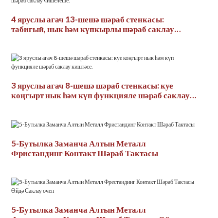
4 яруслы агач 13-шешә шәраб стенкасы:
табигый, нык һәм күпкырлы шәраб саклау
чишелеше.
3 яруслы агач 8-шешә шәраб стенкасы: куе
коңгырт нык һәм күп функцияле шәраб саклау
киштәсе.
5-Бутылка Заманча Алтын Металл
Фристандинг Контакт Шәраб Тактасы
5-Бутылка Заманча Алтын Металл