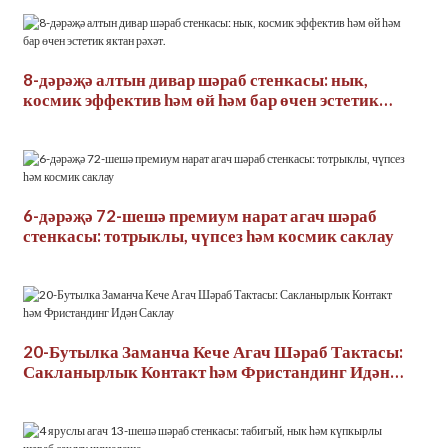
8-дәрәҗә алтын дивар шәраб стенкасы: нык,
космик эффектив һәм өй һәм бар өчен эстетик
яктан рәхәт.
6-дәрәҗә 72-шешә премиум нарат агач шәраб
стенкасы: тотрыклы, чүпсез һәм космик саклау
20-Бутылка Заманча Кече Агач Шәраб Тактасы:
Сакланырлык Контакт һәм Фристандинг Идән
Саклау