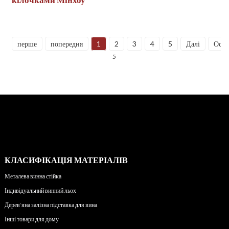
перше
попередня
1
2
3
4
5
Далі
Оста
5
КЛАСИФІКАЦІЯ МАТЕРІАЛІВ
Металева винна стійка
Індивідуальний винний льох
Дерев'яна залізна підставка для вина
Інші товари для дому