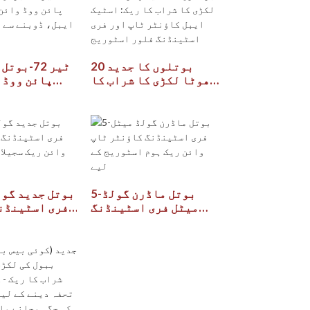
20 بوتلوں کا جدید
چھوٹا لکڑی کا شراب کا
پائن ووڈ 
ریک: اسٹیک ایبل
اسٹیک ایبل، 
کاؤنٹر ٹاپ اور فری
پاک اور ج
اسٹینڈنگ فلور
اسٹوریج
5-بوتل ماڈرن گولڈ
میٹل فری اسٹینڈنگ
فری اسٹینڈن
کاؤنٹر ٹاپ وائن ریک
ٹاپ وائن 
ہوم اسٹوریج کے لیے
اسٹوری