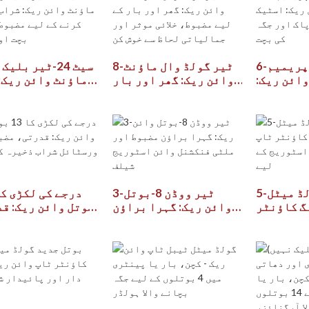
6-ٹیر 72-بوتل پریمیم
8-ٹیر گولڈ وال ماؤنٹ
وائن ریک:
وائن ریک: گھر اور بار
ماؤنٹ وائن ریک:
ڈوبنے سے
کے لیے مضبوط، خلائی
ذخیرہ کرنے ک
گہ کی بچت
موثر اور جمالیاتی
مضبوط، خلائی بچ
لحاظ سے خوش کن
5-بوتل جدید گولڈ میٹل
3-ٹیر ووڈن 8-بوتل
گ کاؤنٹر
وائن ریک: گہرا براؤن
بوتل وائن ریک: ق
ریک سجیلا
مضبوط اور ملٹی
مضبوط اور ور
ج کے لیے
فنکشنل وائن اسٹوریج
شراب ذخیرہ کرنے 
شیلف