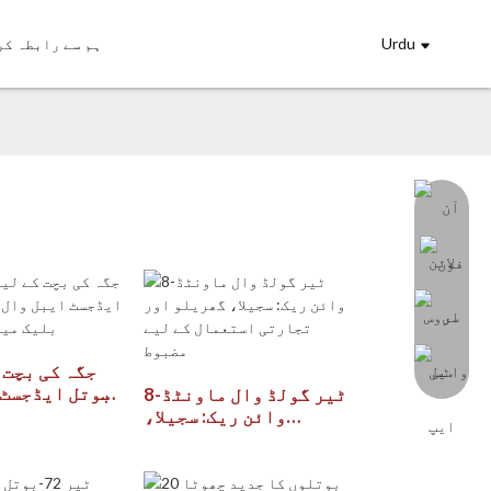
Urdu
ہم سے رابطہ کر
بوتل ایڈجسٹ 
8-ٹیر گولڈ وال ماونٹڈ
ماونٹڈ میٹ ب
وائن ریک: سجیلا،
گھریلو اور تجارتی
استعمال کے لیے مضبوط