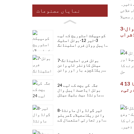
نمایاں مصنوعات
3-سیٹ 24-ٹیر بلیک وال
 شراب
کومپیکٹ اسٹوریج کے لیے
ے لیے
3-ٹیر 12-بوتل اسٹیک
ایبل ووڈن فری اسٹینڈنگ
ت اور
وائن ریک
سجیلا
7-بوتل فری اسٹینڈنگ
میٹل کاؤنٹر ٹاپ وائن
ریک: کچن، بار اور وائن
سیلر کے لیے جدید ڈیزائن
4 درجے کی لکڑی کا 13
جگہ کی بچت کے لیے 24
درتی،
بوتل ایڈجسٹ ایبل وال
ماونٹڈ میٹ بلیک میٹل
سٹائل
وائن ریک
کا حل
8-ٹیر گولڈ وال ماونٹڈ
وائن ریک: سجیلا، گھریلو
اور تجارتی استعمال کے
لیے مضبوط