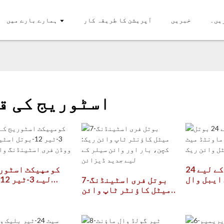
یں۔
خبریں
آپریشن کا طریقہ کار
ہمارے بارے میں
اسٹوریج کی ق
جگہ کی بچت کے لیے 24
کومپیکٹ اسٹوری
ایبل وال
ل
7-بوتل فری اسٹینڈنگ
لیک میٹل
اسٹیک ایبل ووڈ
میٹل کاؤنٹر ٹاپ وائن
وائن ریک
اسٹینڈنگ وائ
ریک: کچن، بار اور وائن
سیلر کے لیے جدید
ڈیزائن