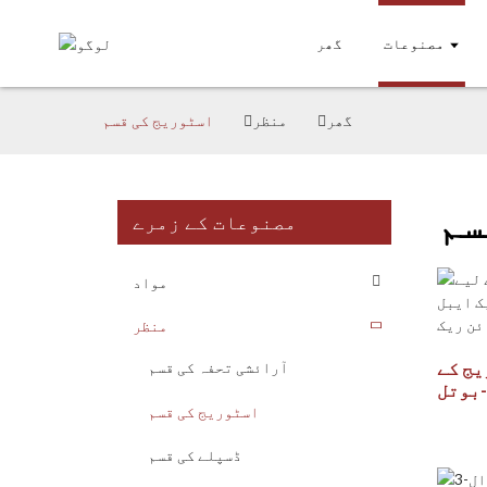
مصنوعات
گھر
گھر
منظر
اسٹوریج کی قسم
سم
مصنوعات کے زمرے
مواد
منظر
ج کے
آرائشی تحفہ کی قسم
یے 3-ٹیر 12-بوتل
ن فری
اسٹوریج کی قسم
ن ریک
ڈسپلے کی قسم