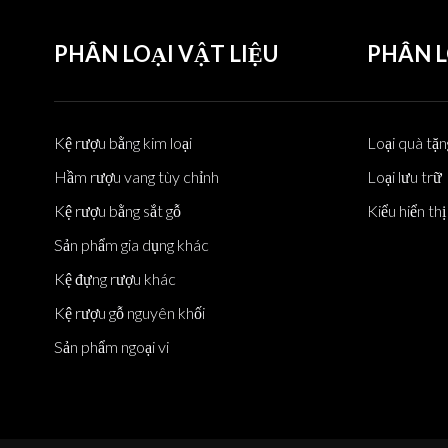
lên nhau, không bị rung lắc
và tiết kiệm không gian
PHÂN LOẠI VẬT LIỆU
PHÂN L
Giá để rượu vang bằng gỗ
nhỏ hiện đại 20 chai: Có thể
xếp chồng lên nhau trên
mặt bàn & lưu trữ trên sàn
độc lập
Kệ đựng rượu bằng gỗ 4
Kệ rượu bằng kim loại
Loại quà tặng
tầng đựng 13 chai: Giải
pháp lưu trữ rượu tự nhiên,
Hầm rượu vang tùy chỉnh
Loại lưu trữ
chắc chắn và đa năng
Kệ rượu bằng sắt gỗ
Kiểu hiển thị
Sản phẩm gia dụng khác
Kệ đựng rượu khác
Kệ rượu gỗ nguyên khối
Sản phẩm ngoại vi