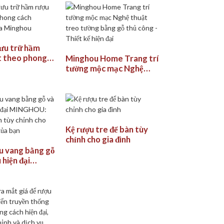
lưu trữ hầm
t theo phong
Minghou Home Trang trí
cave của
tường mộc mạc Nghệ
thuật treo tường bằng
gỗ thủ công - Thiết kế
hiện đại
Kệ rượu tre để bàn tùy
chỉnh cho gia đình
ợu vang bằng gỗ
 hiện đại
Sự thanh lịch
cho không gian