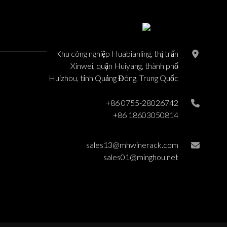
Khu công nghiệp Huabianling, thị trấn
Xinwei, quận Huiyang, thành phố
Huizhou, tỉnh Quảng Đông, Trung Quốc
+86 0755-28026742
+86 18603050814
sales13@mhwinerack.com
sales01@minghou.net