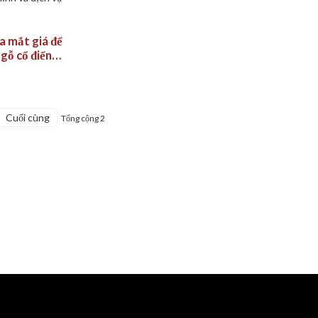
a mắt giá để
gỗ cổ điển
ng 42 chai:
 hiện đại, có
ỉnh và dịch vụ
Cuối cùng
Tổng cộng 2