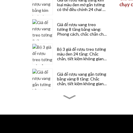
chạy c
loại màu đen mờ gắn tường
có thể điều chỉnh 24 chai để
nhà
tiết kiệm không gian
Giá để rượu vang treo
tường 8 tầng bằng vàng:
Phong cách, chắc chắn cho
mục đích sử dụng tại nhà và
thương mại
Bộ 3 giá để rượu treo tường
màu đen 24 tầng: Chắc
chắn, tiết kiệm không gian
và phong cách để cất giữ
rượu
Giá để rượu vang gắn tường
bằng vàng 8 tầng: Chắc
chắn, tiết kiệm không gian
và thẩm mỹ cho gia đình và
quầy bar
Giá để rượu treo tường màu
đen 8 tầng: Chắc chắn, tiết
kiệm không gian và phong
cách cho mục đích sử dụng
tại nhà và thương mại
Giá để rượu vang bằng gỗ
thông cao cấp 6 tầng đựng
72 chai: Có thể xếp chồng