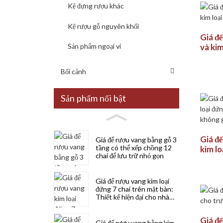
khách
Kệ đựng rượu khác
hàng 
Kệ rượu gỗ nguyên khối
Giá đ
và ki
Sản phẩm ngoại vi
chai
Bối cảnh
Sản phẩm nổi bật
Giá đ
Giá để rượu vang bằng gỗ 3
tầng có thể xếp chồng 12
kim l
chai để lưu trữ nhỏ gọn
72 cha
lưu tr
Giá để rượu vang kim loại
đứng 7 chai trên mặt bàn:
Thiết kế hiện đại cho nhà
bếp, quầy bar và hầm rượu
Giá đ
Giá để rượu vang bằng kim