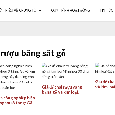
ỚI THIỆU VỀ CHÚNG TÔI
QUY TRÌNH HOẠT ĐỘNG
TIN TỨC
 rượu bằng sắt gỗ
Giá để cha
và kim loạ
Giá để chai rượu vang
Minghou
bằng gỗ và kim loại
Minghou 30 chai đứng
h công nghiệp hiện
trên sàn
inghou 3 tầng: Gỗ
 loại, kệ trưng bày
ng cho phòng