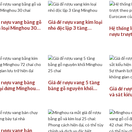
, hầm rượu, nhà
và quán bar
ể rượu vang bằng gỗ
Giá để rượu vang kim loại
m loại Minghou 30
nhỏ độc lập 3 tầng
Hệ thống 
Minghou
rượu trượ
cách Euro
Minghou
ể rượu vang bằng
Giá để rượu vang 5 tầng
oại đứng Minghou
bằng gỗ nguyên khối
Giá để rư
i cho không gian
Minghou 25 chai
và sắt kiểu
ữ hiện đại
MINGHOU: 
tùy chỉnh 
của bạn
ể rượu vang bán