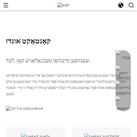
קאָנטאַקט אונדז
שענזשען מינגהאָו טעכנאָלאָגיע קאָו, לטד.
אויב איר זענט אינטערעסירט אין קיין פון אונדזער ייטאַמז נאָך איר זען אונדזער פּראָדוקט
רשימה, ביטע פילן פריי צו מאַכן קאָנטאַקט מיט אונדז פֿאַר ינקוועריז. איר וועט קענען צו שיקן
אונדז E- בריוו און קאָנטאַקט אונדז פֿאַר באַראַטונג און מיר וועלן ריספּאַנד צו איר ווי באַלד ווי מיר
קענען.