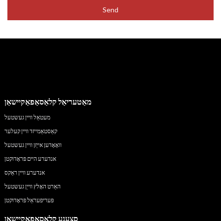
Send
מאַטעריאַל קלאַסאַפאַקיישאַן
מעטאַל וויין געשטעל
קאַסטאַמייזד וויין קעלער
וואָאָדען אייַזן וויין געשטעל
אנדערע היים פּראָדוקטן
אנדערע וויין ראַקס
האַרט האָלץ ווייַן געשטעל
פּעריפעראַל פּראָדוקטן
סצענע קלאַסאַפאַקיישאַן