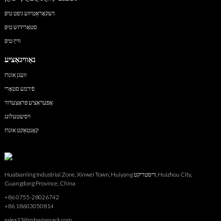
דעקאָראַטיווע גיפט טיפּ
סטאָרידזש טיפּ
ווייַז טיפּ
נאַוויגאַציע
וועגן אונדז
פֿירמע סטאָרי
אָפּעראַציע פּראָצעדור
ויסשטעלונג
קאָנטאַקט אונדז
Huabianling Industrial Zone, Xinwei Town, Huiyang דיסטריקט, Huizhou City,
Guangdong Province, China
+86 0755-28026742
+86 18603050814
sales13@mhwinerack.com