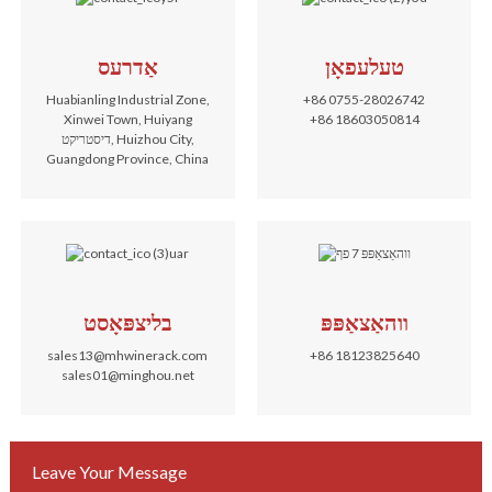
טעלעפאָן
אַדרעס
Huabianling Industrial Zone,
+86 0755-28026742
Xinwei Town, Huiyang
+86 18603050814
דיסטריקט, Huizhou City,
Guangdong Province, China
ווהאַצאַפּפּ
בליצפּאָסט
sales13@mhwinerack.com
+86 18123825640
sales01@minghou.net
Leave Your Message