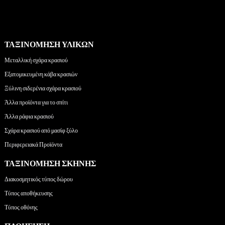
ΤΑΞΙΝΌΜΗΣΗ ΥΛΙΚΏΝ
Μεταλλική σχάρα κρασιού
Εξατομικευμένη κάβα κρασιών
Ξύλινη σιδερένια σχάρα κρασιού
Άλλα προϊόντα για το σπίτι
Άλλα ράφια κρασιού
Σχάρα κρασιού από μασίφ ξύλο
Περιφερειακά Προϊόντα
ΤΑΞΙΝΌΜΗΣΗ ΣΚΗΝΉΣ
Διακοσμητικός τύπος δώρου
Τύπος αποθήκευσης
Τύπος οθόνης