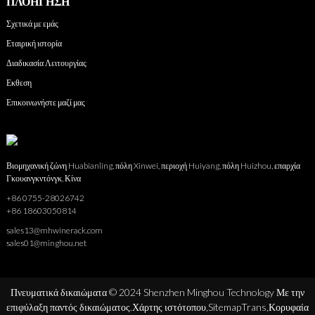
ΠΛΟΉΓΗΣΗ
Σχετικά με εμάς
Εταιρική ιστορία
Διαδικασία Λειτουργίας
Εκθεση
Επικοινωνήστε μαζί μας
Βιομηχανική ζώνη Huabianling, πόλη Xinwei, περιοχή Huiyang, πόλη Huizhou, επαρχία
Γκουανγκντόνγκ, Κίνα
+86 0755-28026742
+86 18603050814
sales13@mhwinerack.com
sales01@minghou.net
Πνευματικά δικαιώματα © 2024 Shenzhen Minghou Technology Με την
επιφύλαξη παντός δικαιώματος.
Χάρτης ιστότοπου,
SitemapTrans,
Κορυφαία