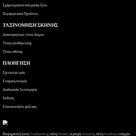
Σχάρα κρασιού από μασίφ ξύλο
Περιφερειακά Προϊόντα
ΤΑΞΙΝΌΜΗΣΗ ΣΚΗΝΉΣ
Διακοσμητικός τύπος δώρου
Τύπος αποθήκευσης
Τύπος οθόνης
ΠΛΟΉΓΗΣΗ
Σχετικά με εμάς
Εταιρική ιστορία
Διαδικασία Λειτουργίας
Εκθεση
Επικοινωνήστε μαζί μας
Βιομηχανική ζώνη Huabianling, πόλη Xinwei, περιοχή Huiyang, πόλη Huizhou, επαρχία