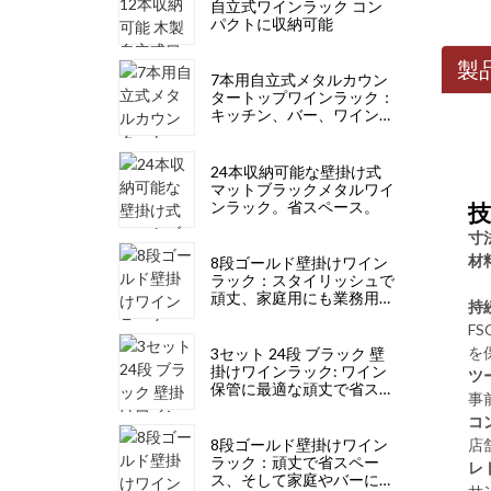
自立式ワインラック コン
パクトに収納可能
製
7本用自立式メタルカウン
タートップワインラック：
キッチン、バー、ワインセ
ラーに最適なモダンデザイ
ン
24本収納可能な壁掛け式
マットブラックメタルワイ
ンラック。省スペース。
寸
材
8段ゴールド壁掛けワイン
ラック：スタイリッシュで
頑丈、家庭用にも業務用に
持
も
F
を
3セット 24段 ブラック 壁
掛けワインラック: ワイン
ツ
保管に最適な頑丈で省スペ
事
ース、スタイリッシュ
コ
店舗
8段ゴールド壁掛けワイン
ラック：頑丈で省スペー
レ
ス、そして家庭やバーに最
サ