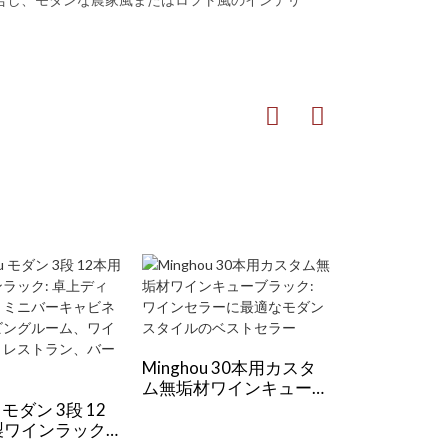
Minghou 30本用カスタ
ム無垢材ワインキューブ
MINGHOU
ラック: ワインセラーに
レススチー
u モダン 3段 12
最適なモダンスタイルの
ク – パウ
製ワインラック:
ベストセラー