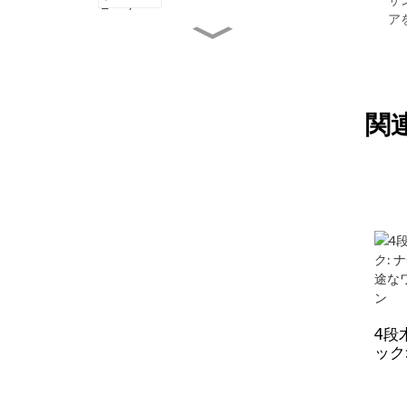
適な美しいデザイン
ア
8段ブラック壁掛けワイン
ラック: 頑丈、省スペー
ス、スタイリッシュ。家庭
用にも業務用にも
6段72本用高級パイン材ワ
関
インラック：積み重ね可
能、ぐらつきなし、省スペ
ース
20本用モダンな小型木製
ワインラック：積み重ね可
能なカウンタートップ＆自
立型フロアストレージ
4段木製13本用ワインラッ
ク: ナチュラルで丈夫、多
用途なワイン収納ソリュー
ション
4段
ック
夫、
ソリ