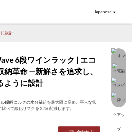
Japanese
ように設計
oWave 6段ワインラック | エコ
ading...
ading...
Loading...
Loading...
納革命‌ ‌—新鮮さを追求し、
るように設計
トル傾斜
‌ コルクの水分補給を最大限に高め、平らな状
比べて酸化リスクを 22% 削減します‌。
お問い合わせ