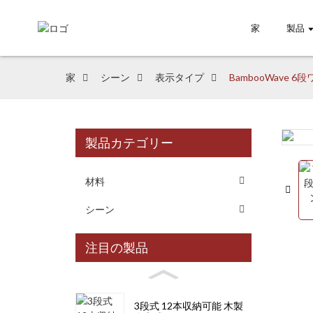
家
製品
家
シーン
表示タイプ
‌BambooWav
製品カテゴリー
Loading...
Loading...
材料
シーン
注目の製品
3段式 12本収納可能 木製