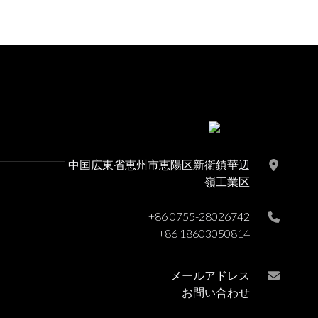
グ仕上げの
ィスプレイとミニ
カウンター
ャビネット、リビ
ナイザー
ーム、ワインセラ
ストラン、バーに
中国広東省恵州市恵陽区新衛鎮華辺
嶺工業区
+86 0755-28026742
+86 18603050814
メールアドレス
お問い合わせ