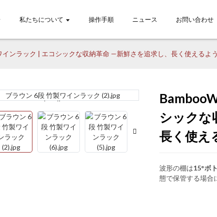
私たちについて
操作手順
ニュース
お問い合わせ
e 6段ワインラック | エコシックな収納革命‌ ‌—新鮮さを追求し、長く使える
‌Bambo
Loading...
Loading...
Lo
Lo
シックな収
長く使え
波形の棚は
15°ボ
態で保管する場合に