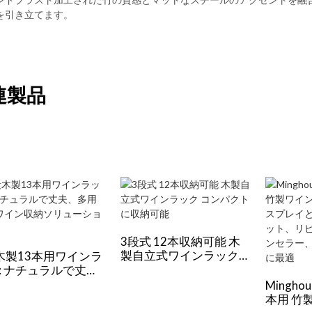
を引き立てます。
連製品
3段式 12本収納可能 木
製自立式ワインラック
木製13本用ワインラ
コンパクトに収納可能
: ナチュラルで丈
多用途なワイン収納
Mingho
ューション
本用 竹