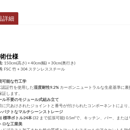
品詳細
技術仕様
法
: 150cm(高さ) × 40cm(幅) × 30cm(奥行き)
料
: FSC 竹 + 304 ステンレススチール
続可能な竹工学
SC認証竹を使用した
湿度耐性9.2%
‌ カーボンニュートラルな生産基準に裏
保証します。
ール不要のモジュール式組み立て
前に穴あけされたジョイントと番号が付けられたコンポーネントにより
ンパクトなマルチシーンストレージ
 ‌
標準ボトル24本
‌ (32 まで拡張可能) 0.5m²で、キッチン、バー
トロな工業美
ンドブラスト加工された竹の質感とマットなスチールのアクセントを融