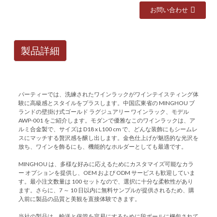
お問い合わせ
製品詳細
パーティーでは、洗練されたワインラックがワインテイスティング体
験に高級感とスタイルをプラスします。中国広東省の MINGHOU ブ
ランドの壁掛け式ゴールド ラグジュアリー ワインラック、モデル
AWP-001 をご紹介します。モダンで優雅なこのワインラックは、ア
ルミ合金製で、サイズは D18 x L100 cm で、どんな装飾にもシームレ
スにマッチする贅沢感を醸し出します。金色仕上げが魅惑的な光沢を
放ち、ワインを飾るにも、機能的なホルダーとしても最適です。
MINGHOU は、多様な好みに応えるためにカスタマイズ可能なカラ
ー オプションを提供し、OEM および ODM サービスも歓迎していま
す。最小注文数量は 100 セットなので、選択に十分な柔軟性があり
ます。さらに、7 ～ 10 日以内に無料サンプルが提供されるため、購
入前に製品の品質と美観を直接体験できます。
当社の製品は、輸送と保管を容易にするために段ボールに梱包されて