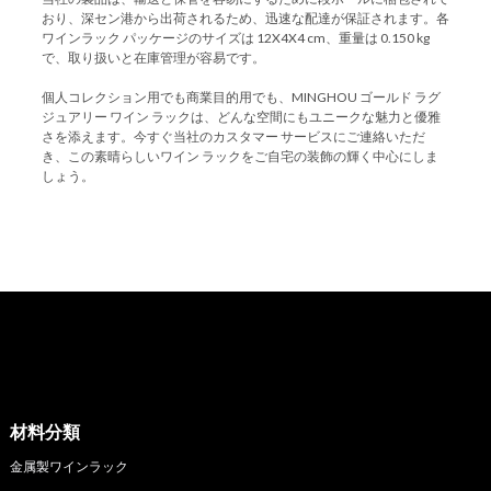
おり、深セン港から出荷されるため、迅速な配達が保証されます。各
ワインラック パッケージのサイズは 12X4X4 cm、重量は 0.150 kg
で、取り扱いと在庫管理が容易です。
個人コレクション用でも商業目的用でも、MINGHOU ゴールド ラグ
ジュアリー ワイン ラックは、どんな空間にもユニークな魅力と優雅
さを添えます。今すぐ当社のカスタマー サービスにご連絡いただ
き、この素晴らしいワイン ラックをご自宅の装飾の輝く中心にしま
しょう。
材料分類
金属製ワインラック