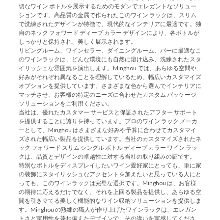
切なワイン ボトルを展示するためのモダンでエレガントなソリュー
ションです。高品質の金属で作られたこのワイン ラックは、スリム
で洗練されたデザインが特徴で、現代的なインテリアに最適です。独
自のネック フォワード ディープ カラー デザインにより、各ボトルが
しっかりと保持され、美しく展示されます。
リビングルーム、ワインセラー、ダイニングルーム、バーに最適なこ
のワインラックは、どんな環境にも自然に溶け込み、洗練されたスタ
イリッシュな雰囲気を演出します。Minghou では、あらゆる空間や
好みがそれぞれ異なることを理解しているため、幅広いカスタマイズ
オプションを提供しています。さまざまな色から選んでインテリアに
マッチさせ、お客様の特定のニーズに合わせたカスタム パッケージ
ソリューションをご利用ください。
当社は、優れたカスタマー サービスと保証されたアフター サポート
を提供することに誇りを持っています。プロのワイン ラック メーカ
ーとして、Minghou はさまざまな好みや予算に合わせてカスタマイ
ズされた幅広い製品を提供しています。当社のカスタマイズされたネ
ック フォワード スリム シングル ボトル ディープ カラー ワイン ラッ
クは、品質とデザインの卓越性に対する当社の取り組みの証です。
特別なボトルをディスプレイしたいワイン愛好家にとっても、単に家
の装飾にスタイリッシュなアクセントを加えたいと思っている人にと
っても、このワインラックは完璧な選択です。Minghou は、お客様
の期待に応えるだけでなく、それを上回る製品を提供し、あらゆる空
間を引き立てる美しく機能的なワイン収納ソリューションを提供しま
す。Minghou の熟練の職人が作り上げたワインラックは、エレガン
トさと実用性を兼ね備えたデザインで、その違いを実感してくださ