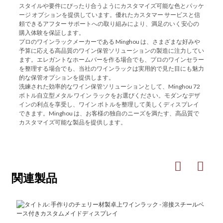
スタイルや要件にぴったり合うようにカスタマイズ可能な色とパッケ
ージ オプションを提供しています。優れたカスタマー サービスと信
頼できるアフター サポートへの取り組みにより、満足のいく安心の
購入体験を保証します。
プロのワインラックメーカーである Minghou は、さまざまな好みや
予算に応える高品質のワイン保管ソリューションの製造に注力してい
ます。エレガントなホームバーを作る場合でも、プロのワインセラー
を整理する場合でも、当社のワインラックは実用的で見た目にも魅力
的な保管オプションを提供します。
洗練された効率的なワイン保管ソリューションとして、Minghou 72
ボトル自立型メタル ワイン ラックをお選びください。モダンなデザ
インの利点を享受し、ワイン ボトルを整理して美しくディスプレイ
できます。Minghou は、お客様の独自のニーズを満たす、高品質で
カスタマイズ可能な製品を提供します。
関連製品