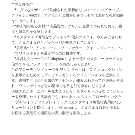
**主な特徴:**
- **モダンなデザイン:** 洗練された革新的なフローティング ケーブル
デザインが特徴で、アクリルと金属を組み合わせて印象的な視覚効果
を生み出します。
- **耐久性のある素材:** 高品質のアクリルと金属で作られており、強
度と耐久性を保証します。
- **カスタマイズ可能なオプション:** 個人のスタイルや好みに合わせ
て、さまざまな色とパッケージが用意されています。
- **多用途:** リビングルーム、ワインセラー、ダイニングルーム、バ
ーでワインボトルを展示するのに最適です。
- **卓越したサービス:** Minghou による一流のカスタマー サービスと
信頼できるアフター サポートをお楽しみください。
このフローティング ケーブル ワイン ラックは、ワイン コレクション
を展示するためのモダンでエレガントなソリューションを提供しま
す。透明アクリルと金属のアクセントが組み合わさって浮遊感が生ま
れ、ワイン ボトルがどの部屋でも目を引く存在になります。
洗練されたホームバーを充実させたり、スタイリッシュなワインセラ
ーを整理したりする場合でも、Minghou カスタム フローティング ケ
ーブル ワイン ディスプレイ ラックはカスタマイズ可能で実用的なソ
リューションを提供します。Minghou は、さまざまな好みや予算に
対応する高品質で適応性の高い製品を提供します。