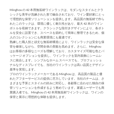
Minghou の 42 本用無垢材ワインラックは、モダンなスタイルとクラ
シックな美学が洗練された形で融合されており、ワイン愛好家にとっ
て理想的な保管ソリューションを提供します。高品質の無垢材で作ら
れたこのラックは、環境に優しく耐久性があり、最大 42 本のワイン
ボトルを収納できます。クラシックな段付きデザインにより、各ボト
ルを安全に設置でき、スペースを節約して簡単に整理できるため、個
人のコレクションにも商業環境にも最適です。
熟練した職人技と頑丈な無垢材構造により、ワインラックは安全な保
管を確保しながら、空間全体の美観を高めます。さらに、Minghou
はお客様の多様なニーズを理解しており、カスタマイズ可能な色とパ
ッケージ オプションを提供し、ワインラックを室内装飾にシームレ
スに統合します。シンプルなホーム スペースでも、プロフェッショ
ナルなディスプレイでも、当社のワインラックは高い品質とデザイン
基準を実現します。
プロのワインラックメーカーである Minghou は、高品質の製品と優
れたアフターサービスの提供に尽力しています。当社のチームは、さ
まざまな予算とスタイルの好みに対応し、各顧客に合わせた独自の保
管ソリューションを作成するよう努めています。家庭ユーザーでも商
業購入者でも、Minghou の 42 本用無垢材ワインラックは、ワインの
保管と展示に理想的な体験を提供します。