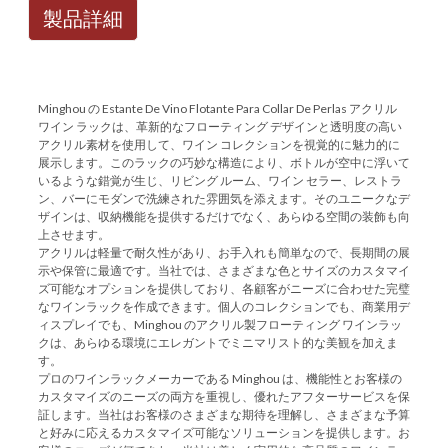
製品詳細
Minghou の Estante De Vino Flotante Para Collar De Perlas アクリル
ワイン ラックは、革新的なフローティング デザインと透明度の高い
アクリル素材を使用して、ワイン コレクションを視覚的に魅力的に
展示します。このラックの巧妙な構造により、ボトルが空中に浮いて
いるような錯覚が生じ、リビング ルーム、ワイン セラー、レストラ
ン、バーにモダンで洗練された雰囲気を添えます。そのユニークなデ
ザインは、収納機能を提供するだけでなく、あらゆる空間の装飾も向
上させます。
アクリルは軽量で耐久性があり、お手入れも簡単なので、長期間の展
示や保管に最適です。当社では、さまざまな色とサイズのカスタマイ
ズ可能なオプションを提供しており、各顧客がニーズに合わせた完璧
なワインラックを作成できます。個人のコレクションでも、商業用デ
ィスプレイでも、Minghou のアクリル製フローティング ワインラッ
クは、あらゆる環境にエレガントでミニマリスト的な美観を加えま
す。
プロのワインラックメーカーである Minghou は、機能性とお客様の
カスタマイズのニーズの両方を重視し、優れたアフターサービスを保
証します。当社はお客様のさまざまな期待を理解し、さまざまな予算
と好みに応えるカスタマイズ可能なソリューションを提供します。お