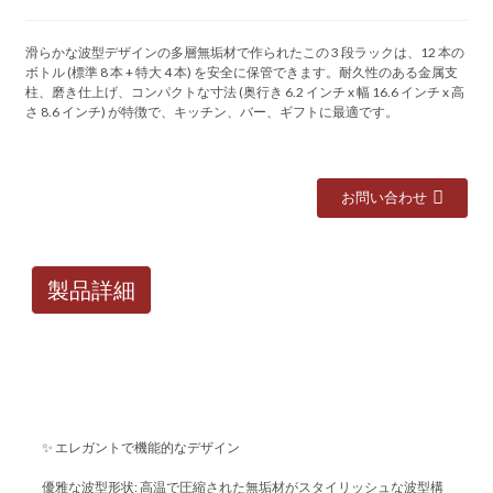
滑らかな波型デザインの多層無垢材で作られたこの 3 段ラックは、12 本の
ボトル ​​(標準 8 本 + 特大 4 本) を安全に保管できます。耐久性のある金属支
柱、磨き仕上げ、コンパクトな寸法 (奥行き 6.2 インチ x 幅 16.6 インチ x 高
さ 8.6 インチ) が特徴で、キッチン、バー、ギフトに最適です。
お問い合わせ
製品詳細
✨ エレガントで機能的なデザイン
‌優雅な波型形状‌: 高温で圧縮された無垢材がスタイリッシュな波型構