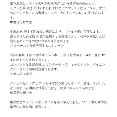
造を形成し、ボトルの転がりを防ぎながら装飾性を高めます。
‌モダンな美‌: 磨き上げられた仕上げとミニマリストなラインが、現代
的なインテリアにも素朴なインテリアにもシームレスに溶け込みま
す。
🛡️ ‌優れた耐久性‌
‌多層木材‌: 頑丈で割れない構造により、ボトルを傷から守ります。
‌強化された安定性‌: 銀色の金属ナット支柱により、荷物を満載した状
態でもぐらつきのない保管が保証されます。
📏 スペースを有効活用するストレージ
3 段の容量: 下段に標準ボトル 8 本、上段に特大ボトル 4 本、合計 12
本のボトルを収納できます。
‌コンパクトな設置面積‌: カウンタートップ、キャビネット、ダイニン
グテーブルに簡単に設置できます。
🔧 組み立て簡単
‌クイックセットアップ‌: ドリルで穴を開けたボード、支柱、ネジ、わ
かりやすい説明書が付属しており、簡単に組み立てられます。
🎁 ‌完璧な贈り物‌
実用性とエレガントなデザインを兼ね備えており、ワイン愛好家や新
築祝いの贈り物に最適です。