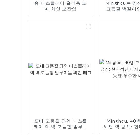
홈 디스플레이 홀더용 도
Minghou는 
매 와인 보관함
고품질 벽걸이
늄 와인 랙을 출
현대적인 디자인
정의 가능 및 뛰
스
도매 고품질 와인 디스플
Minghou, 4
레이 랙 벽 모듈형 알루미
와인 랙 공개: 
늄 와인 페그
자인, 맞춤화 가
한 서비