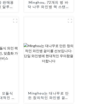
공장 판매용
Minghou, 72개의 병 바
형 알루미
닥 나무 와인병 랙 스탠드
시합니다:
공개: 와인 컬렉션을 위한
, 사용자
현대적인 스타일
어난 서비
0병 모듈식
Minghou는 대나무로 만
현대적인 디
든 창의적인 와인병 걸이
능 및 우수
를 선보입니다: 단일 와인
스
병에 현대적인 우아함을