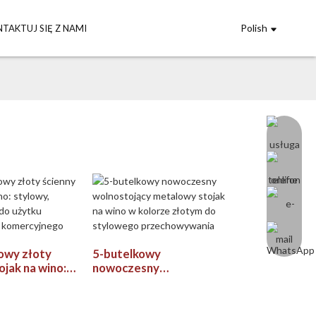
Polish
TAKTUJ SIĘ Z NAMI
owy złoty
5-butelkowy
ojak na wino:
nowoczesny
ytrzymały do ​​
wolnostojący metalowy
omowego i
stojak na wino w kolorze
nego
złotym do stylowego