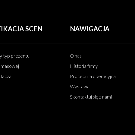
IKACJA SCEN
NAWIGACJA
y typ prezentu
O nas
i masowej
Historia firmy
tlacza
Procedura operacyjna
Wystawa
Skontaktuj się z nami