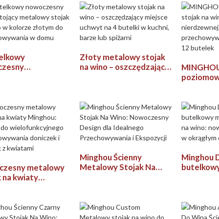
, baru i piwniczki
na wino, oszczędzający
no
miejsce
elkowy
Złoty metalowy stojak
czesny
na wino – oszczędzający
MINGHOU
stojący metalowy
miejsce uchwyt na 4
poziomowy
k na wino w kolorze
butelki w kuchni, barze
wino ze st
m do
lub spiżarni
nierdzewn
howywania w
nowoczes
przechow
kuchni na
Minghou Ścienny
Minghou D
Metalowy Stojak Na
butelkow
czesny metalowy
Wino: Nowoczesny
stojak na 
k na kwiaty
Design dla Idealnego
nowoczes
ou: idealny do
Przechowywania i
okrągłym 
funkcyjnego
Ekspozycji
chowywania
ek i butelek z