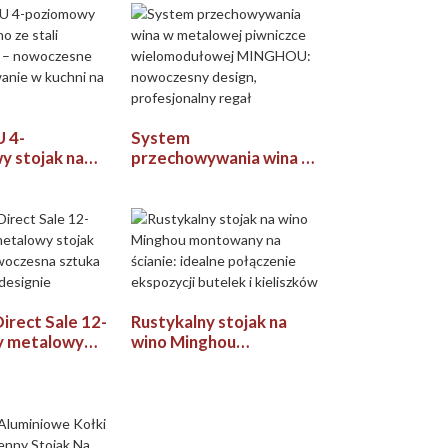
przechowywania
 4-
System
 stojak na
przechowywania wina w
ali
metalowej piwniczce
ej –
wielomodułowej
ne
MINGHOU: nowoczesny
ywanie w
design, profesjonalny
 12 butelek
regał
irect Sale 12-
Rustykalny stojak na
y metalowy
wino Minghou
wino:
montowany na ścianie:
na sztuka w
idealne połączenie
designie
ekspozycji butelek i
kieliszków