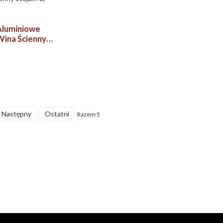
Aluminiowe
Wina Ścienny
 Wino
Następny
Ostatni
Razem 5