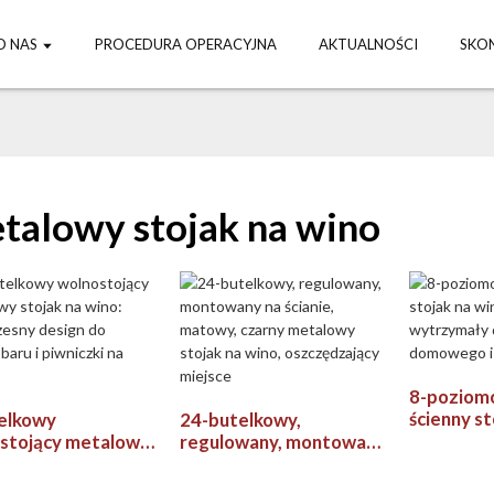
O NAS
PROCEDURA OPERACYJNA
AKTUALNOŚCI
SKON
talowy stojak na wino
8-poziom
ścienny st
elkowy
24-butelkowy,
stylowy, w
stojący metalowy
regulowany, montowany
użytku d
 na wino:
na ścianie, matowy,
komercyj
zesny design do
czarny metalowy stojak