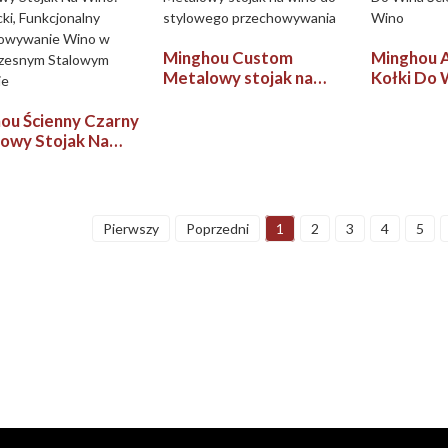
ami
Minghou Custom
Minghou 
Metalowy stojak na
Kołki Do 
wino do stylowego
Stojak Na
przechowywania
ou Ścienny Czarny
owy Stojak Na
 Elegancki,
jonalny
chowywanie Wino
woczesnym
Pierwszy
Poprzedni
1
2
3
4
5
wym Designie