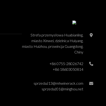
Strefa przemysłowa Huabianling,
miasto Xinwei, dzielnica Huiyang,
miasto Huizhou, prowincja Guangdong,
Chiny
+86 0755-28026742
+86 18603050814
sprzedaż13@mhwinerack.com
sprzedaż01@minghou.net