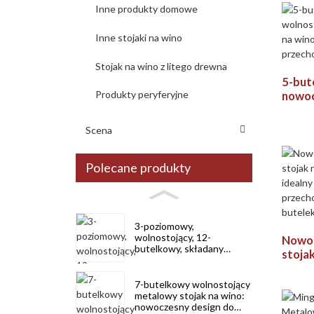
kuchni
Inne produkty domowe
na wi
Inne stojaki na wino
Stojak na wino z litego drewna
5-but
nowo
Produkty peryferyjne
wolno
stoja
Scena
złoty
przec
domu
Polecane produkty
3-poziomowy,
wolnostojący, 12-
Nowo
butelkowy, składany
stoja
drewniany stojak na wino
Mingh
do kompaktowego
wielo
przechowywania
7-butelkowy wolnostojący
prze
metalowy stojak na wino:
nowoczesny design do
donicz