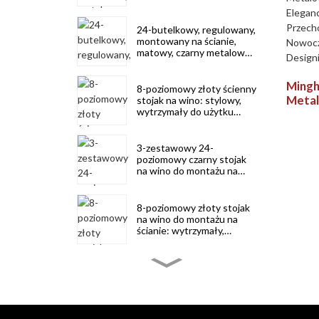
kuchni, baru i piwniczki na
kwiat
wino
24-butelkowy, regulowany,
montowany na ścianie,
matowy, czarny metalowy
stojak na wino,
oszczędzający miejsce
Mingh
8-poziomowy złoty ścienny
Metal
stojak na wino: stylowy,
wytrzymały do ​​użytku
Wino:
domowego i komercyjnego
Funkc
Prze
3-zestawowy 24-
w No
poziomowy czarny stojak
Stalo
na wino do montażu na
ścianie: solidny,
oszczędzający miejsce i
stylowy do
8-poziomowy złoty stojak
przechowywania wina
na wino do montażu na
ścianie: wytrzymały,
oszczędzający miejsce i
estetyczny do domu i baru
8-poziomowy czarny stojak
na wino montowany na
ścianie: wytrzymały,
oszczędzający miejsce i
stylowy do użytku