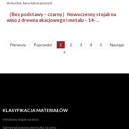
（Bez podstawy – czarny）Nowoczesny stojak na
wino z drewna akacjowego i metalu – 14-
butelkowy organizer oszczędzający miejsce do
kuchni, baru lub na prezent
Pierwszy
Poprzedni
1
2
3
4
5
Następny
6
KLASYFIKACJA MATERIAŁÓW
Metalowy stojak na wino
Spersonalizowana piwniczka na wino