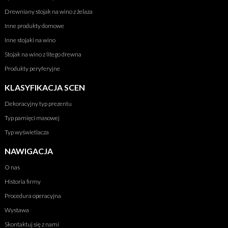
Drewniany stojak na wino z żelaza
Inne produkty domowe
Inne stojaki na wino
Stojak na wino z litego drewna
Produkty peryferyjne
KLASYFIKACJA SCEN
Dekoracyjny typ prezentu
Typ pamięci masowej
Typ wyświetlacza
NAWIGACJA
O nas
Historia firmy
Procedura operacyjna
Wystawa
Skontaktuj się z nami