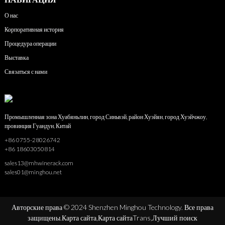
О нас
Корпоративная история
Процедура операции
Выставка
Связаться с нами
Промышленная зона Хуабяньлин, город Синьвэй, район Хуэйян, город Хуэйчжоу,
провинция Гуандун, Китай
+86 0755-28026742
+86 18603050814
sales13@mhwinerack.com
sales01@minghou.net
Авторские права © 2024 Shenzhen Minghou Technology. Все права
защищены.
Карта сайта,
Карта сайтаTrans,
Лучший поиск