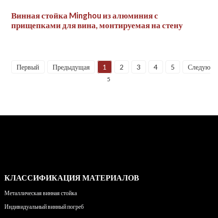
Винная стойка Minghou из алюминия с
прищепками для вина, монтируемая на стену
Первый
Предыдущая
1
2
3
4
5
Следующ
5
КЛАССИФИКАЦИЯ МАТЕРИАЛОВ
Металлическая винная стойка
Индивидуальный винный погреб