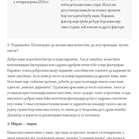
избледети како вино стари. Искусни
дегустатори вина ће на основу промене
боје погодити бербу вина. Наравно,
фактор који треба да буде боја вина није
само година, већ и везан за друге факторе.
3. Појашњење: Посматрајте да ли вино има нечистоће, да ли је провидно, мутно
или не?
Добро вино мора бити бистро и транспарентно. Ако је замућен, може бити
контаминиран бактеријама или садржи одређене нечистоће и није филтриран.
Наравно, и нека добра вина имају падавине, али обавезно схватите да падавине не
значе замућење. Бело вино је често склоније падавинама од црвеног вина, неко
бело вино није стабилан третман, доћи ће до кристализације винске киселине,
односно „винског дијаманта“. Одлежано црно вино је често таложено, талог је
углавном кристализација винске киселине, талог од коре, талог и протеина, а сада
има много добрих вина биће непотпуна филтрација да би се задржао сопствени
укус вина. Стање очуваности вина може се одразити на локацију талога, ако на
једној страни боце вина има талога, то значи да се боца вина дуго држи лежећи.
Декантер се користи за декантирање вина која су се таложила.
2. Мирис -- мирис
Након што сипате вино у чашу, пре чаше за тресење, можете га помирисати, у
овом тренутку нос да прихвати арому, названу "статична арома", ова арома је