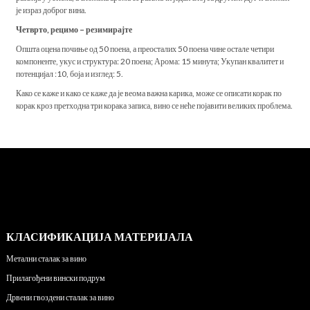
је израз доброг вина.
Четврто, рецимо – резимирајте
Општа оцена почиње од 50 поена, а преосталих 50 поена чине остале четири
компоненте, укус и структура: 20 поена; Арома: 15 минута; Укупан квалитет и
потенцијал :10, боја и изглед: 5.
Како се каже и како се каже да је веома важна карика, може се описати корак по
корак кроз претходна три корака записа, вино се неће појавити великих проблема.
КЛАСИФИКАЦИЈА МАТЕРИЈАЛА
Метални сталак за вино
Прилагођени вински подрум
Дрвени гвоздени сталак за вино