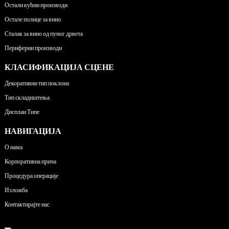
Остали кућни производи
Остале полице за вино
Сталак за вино од пуног дрвета
Периферни производи
КЛАСИФИКАЦИЈА СЦЕНЕ
Декоративни тип поклона
Тип складиштења
Дисплаи Типе
НАВИГАЦИЈА
О нама
Корпоративна прича
Процедура операције
Изложба
Контактирајте нас