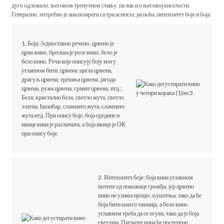
дуго одлежало, његовом тренутном стању, па чак и о његовој киселости.
Генерално, потребно је анализирати са три аспекта: јасноћа, интензитет боје и боја.
1. Боја: Једноставно речено, црвено је
црно вино, бресква је розе вино, бело је
бело вино. Речи које описују боју могу
углавном бити: црвена: цигла црвена,
драгуљ црвена, трешња црвена, јагода
црвена, ружа црвена, гранат црвена, итд.;
Бела: кристално бела, светло жута, светло
златна, ћилибар, сламнато жута, сламнато
жута итд. При опису боје, боја средине и
ивице вина је различита, а боја ивице је ОК
при опису боје.
2. Интензитет боје: боја вина углавном
потиче од покожице грожђа, јер црвено
вино не узима процес љуштења, тако да ће
боја бити много тамнија, а бело вино
углавном треба да се огули, тако да је боја
светлија. Пигмент вина ће постепено