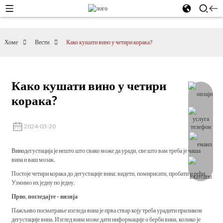
Хоме
Вести
Како кушати вино у четири корака?
Како кушати вино у четири
корака?
2024-03-20
Вино
дегустација је нешто што свако може да уради, све што вам треба је чаша
вина и ваш мозак.
Постоје четири корака до дегустације вина: видети, помирисати, пробати и рећи.
Узмимо их једну по једну.
Прво, погледајте - визија
Пажљиво посматрање изгледа вина је прва ствар коју треба урадити приликом
дегустације вина. Изглед вина може дати информације о берби вина, колико је