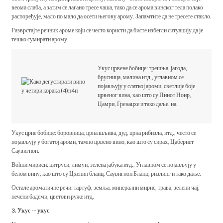
веома слаба, а затим се лагано тресе чаша, тако да се арома винског тела полако
распоређује, мало по мало да осети његову арому. Запамтите да не тресете стакло.
Разврстајте речник ароме који се често користи да бисте избегли ситуацију да је
тешко сумирати арому.
Укус црвене бобице: трешња, јагода,
брусница, малина итд., углавном се
појављују у слаткој ароми, светлије боје
црвеног вина, као што су Пинот Ноир,
Цамри, Гренацхе и тако даље. на.
Укус црне бобице: боровница, црна шљива, дуд, црна рибизла, итд., често се
појављују у богатој ароми, тамно црвено вино, као што су сирах, Цабернет
Саувигнон.
Воћни мириси: цитруси, лимун, зелена јабука итд., Углавном се појављују у
белом вину, као што су Цхенин бланц, Саувигнон Бланц, ризлинг и тако даље.
Остале ароматичне речи: тартуф, земља, минерални мирис, трава, зелени чај,
печени бадеми, цветови руже итд.
3. Укус -- укус