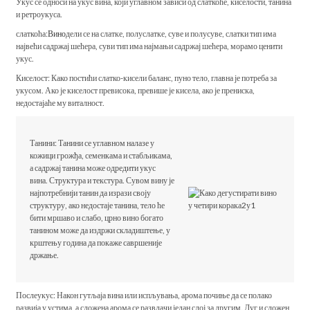
Укус се односи на укус вина, који углавном зависи од слаткоће, киселости, танина
и ретроукуса.
слаткоћа:
Вино
дели се на слатке, полуслатке, суве и полусуве, слатки тип има
највећи садржај шећера, суви тип има најмањи садржај шећера, морамо ценити
укус.
Киселост: Како постићи слатко-кисели баланс, пуно тело, главна је потреба за
укусом. Ако је киселост превисока, превише је кисела, ако је прениска,
недостајаће му виталност.
Танини: Танини се углавном налазе у
кожици грожђа, семенкама и стабљикама,
а садржај танина може одредити укус
вина. Структура и текстура. Сувом вину је
најпотребнији танин да изрази своју
структуру, ако недостаје танина, тело ће
бити мршаво и слабо, црно вино богато
танином може да издржи складиштење, у
крштењу година да покаже савршеније
држање.
Послеукус: Након гутљаја вина или испљувања, арома почиње да се полако
развија у устима, а сложена арома се развлачи један слој за другим. Дуг и сложен