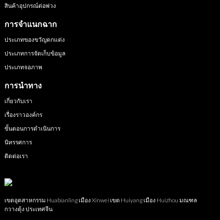
สินค้าอุปกรณ์ต่อพ่วง
การจำแนกฉาก
ประเภทของขวัญตกแต่ง
ประเภทการจัดเก็บข้อมูล
ประเภทจอภาพ
การนำทาง
เกี่ยวกับเรา
เรื่องราวองค์กร
ขั้นตอนการดำเนินการ
นิทรรศการ
ติดต่อเรา
เขตอุตสาหกรรม Huabianling เมือง Xinwei เขต Huiyang เมือง Huizhou มณฑล
กวางตุ้ง ประเทศจีน