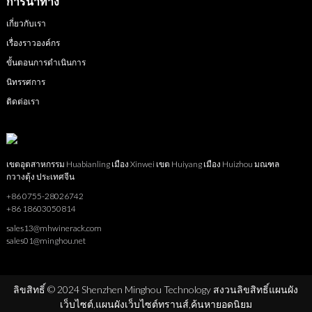
การนำทาง
เกี่ยวกับเรา
เรื่องราวองค์กร
ขั้นตอนการดำเนินการ
นิทรรศการ
ติดต่อเรา
เขตอุตสาหกรรม Huabianling เมือง Xinwei เขต Huiyang เมือง Huizhou มณฑล
กวางตุ้ง ประเทศจีน
+86 0755-28026742
+86 18603050814
sales13@mhwinerack.com
sales01@minghou.net
ลิขสิทธิ์ © 2024 Shenzhen Minghou Technology สงวนลิขสิทธิ์
แผนผัง
เว็บไซต์,
แผนผังเว็บไซต์ทรานส์,
ค้นหายอดนิยม