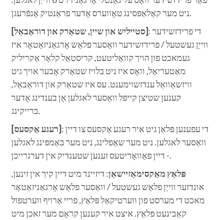
ניט מער קאַלאַפּסינג טאָווערס אָדער פראַנטיק אָנפֿרעגן.
: די פרידזשידער
[סטייליש און שיין, שטאַרק און דוראַבאַל]
ווייַן געשטעל / פרידזשידער וואַסער פלאַש אָרגאַניזאַטאָר איז
געמאכט פון הויך קוואַליטעט, קריסטאַל קלאָר אַקריליק
מאַטעריאַל, וואָס איז ניט בלויז שטאַרק אָבער אויך גיט
וויזשאַוואַל ענדזשוימענט. עס איז שטאַרק און דוראַבאַל,
קענען שטיצן קייפל וואַסער לאגלען אָן בענדינג אָדער
ברייקינג.
: די עפענען פּלאַן גיט איר רעגע אַקסעס צו דיין
[רעגע אַקסעס]
וואַסער לאגלען. ניט מער שאַפלינג, ניט מער באַמפּינג לאגלען
- דיין פאַוואָריטעס זענען שטענדיק אין דערגרייכן.
פּלאַץ מאַקסימאַזיישאַן
: דיזיינד מיט דיין קיך אין זינען,
אונדזער ווייַן פלאַש געשטעל / וואַסער פלאַש אָרגאַניזאַטאָר
מאכט די מערסט פון ווערטיקאַל פּלאַץ, פריי אַרויף ווערטפול
קאַבינעט פּלאַץ. איצט איר קענען קראָם מער זאכן מיט