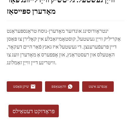
מאָדערן ספּייסאַז
ינטראָודוסינג אונדזער מאָדערן-נוסח טראַנספּעראַנט
אַקריליק ווייַן געשטעל, קוסטאָמיזאַבלע אין קאָלירן צו פּאַסן
דיין פּרעפֿערענצן. די געשטעל איז גאנץ פֿאַר היים דעקאָר,
האָטעלס און רעסטראַנץ, און אָפפערס אַ מאָדערן וועג צו
וויטרינע דיין ווייַן זאַמלונג.
אָנפרעג איצט
ווהאַצאַפּפּ
שיקן פּאָסט
פּראָדוקט דעטאַילס