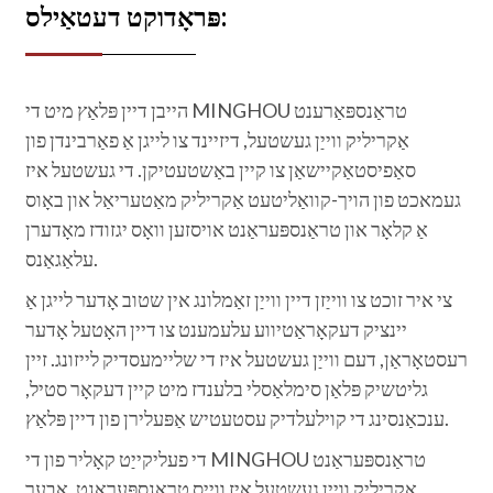
פּראָדוקט דעטאַילס:
הייבן דיין פּלאַץ מיט די MINGHOU טראַנספּאַרענט
אַקריליק ווייַן געשטעל, דיזיינד צו לייגן אַ פאַרבינדן פון
סאַפיסטאַקיישאַן צו קיין באַשטעטיקן. די געשטעל איז
געמאכט פון הויך-קוואַליטעט אַקריליק מאַטעריאַל און באָוס
אַ קלאָר און טראַנספּעראַנט אויסזען וואָס יגזודז מאָדערן
עלאַגאַנס.
צי איר זוכט צו ווייַזן דיין ווייַן זאַמלונג אין שטוב אָדער לייגן אַ
יינציק דעקאָראַטיווע עלעמענט צו דיין האָטעל אָדער
רעסטאָראַן, דעם ווייַן געשטעל איז די שליימעסדיק לייזונג. זיין
גליטשיק פּלאַן סימלאַסלי בלענדז מיט קיין דעקאָר סטיל,
ענכאַנסינג די קוילעלדיק עסטעטיש אַפּעלירן פון דיין פּלאַץ.
די פעליקייַט קאָליר פון די MINGHOU טראַנספּעראַנט
אַקריליק ווייַן געשטעל איז ווייַס טראַנספּעראַנט, אָבער