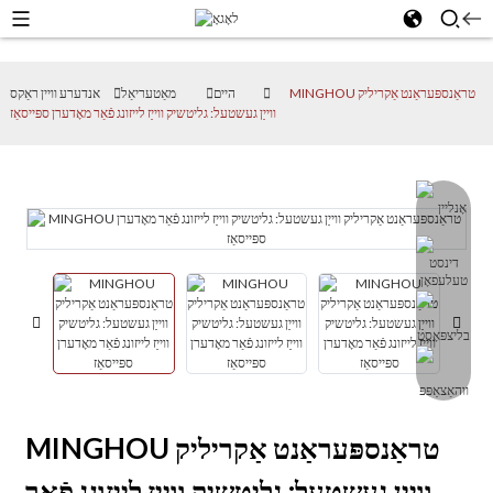
MINGHOU טראַנספּעראַנט אַקריליק
היים
מאַטעריאַל
אנדערע וויין ראַקס
ווייַן געשטעל: גליטשיק ווייַז לייזונג פֿאַר מאָדערן ספּייסאַז
MINGHOU טראַנספּעראַנט אַקריליק
ווייַן געשטעל: גליטשיק ווייַז לייזונג פֿאַר