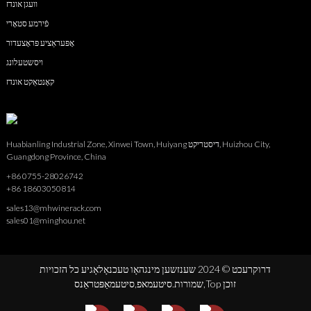
וועגן אונדז
פֿירמע סטאָרי
אָפּעראַציע פּראָצעדור
ויסשטעלונג
קאָנטאַקט אונדז
Huabianling Industrial Zone, Xinwei Town, Huiyang דיסטריקט, Huizhou City,
Guangdong Province, China
+86 0755-28026742
+86 18603050814
sales13@mhwinerack.com
sales01@minghou.net
דרוקרעכט © 2024 שענזשען מינגהאָו טעכנאָלאָגיע כל הזכויות
Top זוכן
סיטעמאַפּטראַנס,
שמורות.
סיטעמאפ,