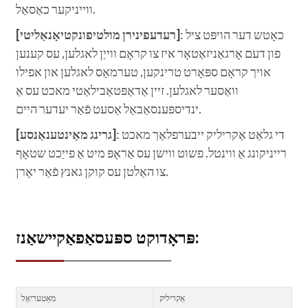
ווייניקער כאַסאַל.
: כאָטש דער הויפּט ציל
[רעדעפינירן מולטיפונקטיאָנאַליטי]
פון דעם אָרגאַניזאַטאָר איז צו קראָם ווייַן לאגלען, עס קענען
אויך קראָם ספּאָרט טרינקען, טערמאַס לאגלען און אפילו
וואַסער לאגלען. זיין אַדאַפּטאַבילאַטי מאכט עס אַ
ינדיספּענסאַבאַל אַסעט פֿאַר יעדער היים.
: די גלאַט אַקריליק ייבערפלאַך מאכט
[גרינג מאַינטענאַנסע]
רייניקונג אַ ווינטל. פשוט ווישן עס אַראָפּ מיט אַ פייַכט שטאָף
צו האַלטן עס קוקן גאנץ פֿאַר יאָרן.
פּראָדוקט ספּעסאַפאַקיישאַנז:
אַקריליק
מאַטעריאַל