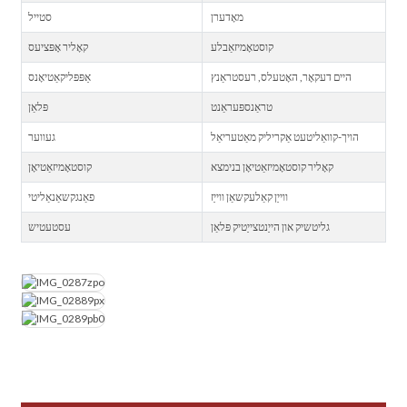
מאָדערן
סטייל
קוסטאָמיזאַבלע
קאָליר אָפּציעס
היים דעקאָר, האָטעלס, רעסטראַנץ
אַפּפּליקאַטיאָנס
טראַנספּעראַנט
פּלאַן
הויך-קוואַליטעט אַקריליק מאַטעריאַל
געווער
קאָליר קוסטאָמיזאַטיאָן בנימצא
קוסטאָמיזאַטיאָן
ווייַן קאַלעקשאַן ווייַז
פאַנגקשאַנאַליטי
גליטשיק און הייַנטצייַטיק פּלאַן
עסטעטיש