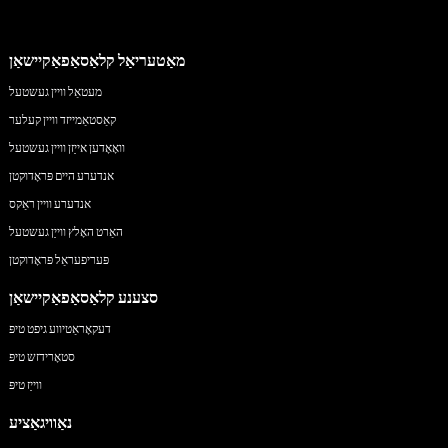
מאַטעריאַל קלאַסאַפאַקיישאַן
מעטאַל וויין געשטעל
קאַסטאַמייזד וויין קעלער
וואָאָדען אייַזן וויין געשטעל
אנדערע היים פּראָדוקטן
אנדערע וויין ראַקס
האַרט האָלץ ווייַן געשטעל
פּעריפעראַל פּראָדוקטן
סצענע קלאַסאַפאַקיישאַן
דעקאָראַטיווע גיפט טיפּ
סטאָרידזש טיפּ
ווייַז טיפּ
נאַוויגאַציע