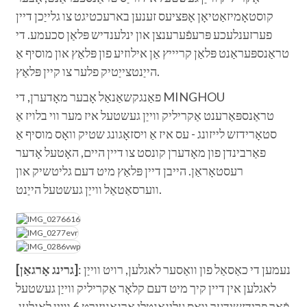
קוסטאָמיזאַטיאָן אָפּציעס זענען בארעכטיגט צו גלייַכן דיין
פערזענלעכע פּרעפֿערענצן און ינלענדיש פּלאַן סכעמע. די
טראַנספּעראַנט פּלאַן קריייץ אַן אילוזיע פון ​​פּלאַץ און מוסיף אַ
הייַנטצייַטיק פלער צו קיין פּלאַץ.
פאַנגקשאַנאַל אָבער מאָדערן, די MINGHOU
טראַנספּאַרענט אַקריליק ווייַן געשטעל איז מער ווי בלויז אַ
סטאָרידזש לייזונג - עס איז אַ ויסזאָגונג שטיק וואָס מוסיף אַ
פאַרבינדן פון מאָדערן קונסט צו דיין היים, האָטעל אָדער
רעסטאָראַן. הייבן דיין פּלאַץ מיט דעם גליטשיק און
ווערסאַטאַל ווייַן געשטעל הייַנט.
: נעמען די כאַסאַל פון וואַסער לאגלען, רויט ווייַן
[גרינג אָרגאַן]
לאגלען אין דיין קיך מיט דעם קלאָר אַקריליק ווייַן געשטעל
פֿאַר פרידזשידער וואָס עליגאַנטלי אָרגאַניזירט 6 ווייַן לאגלען.