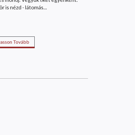
ör is nézd - látomás...
vasson Tovább