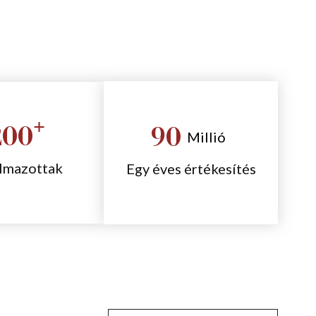
+
200
90
Millió
lmazottak
Egy éves értékesítés