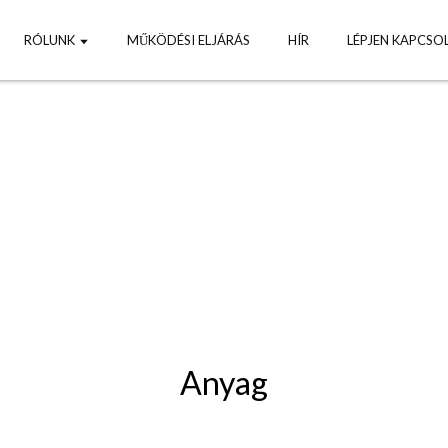
RÓLUNK
MŰKÖDÉSI ELJÁRÁS
HÍR
LÉPJEN KAPCSO
IA
lis bútorgyártó, -importőr és -nagykereskedő otthonra
 ODM oldalán, INGYENES mintát lehet bemutatni.
Anyag