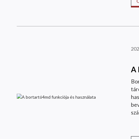
202
A 
Bor
tár
has
bev
szá