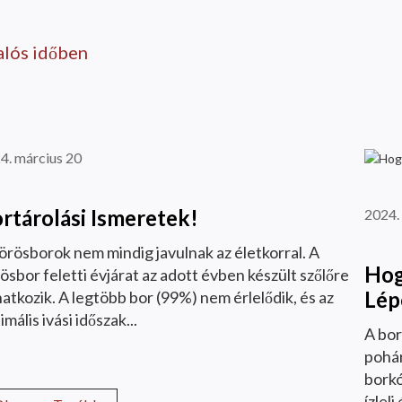
alós időben
4. március 20
rtárolási Ismeretek!
2024.
örösborok nem mindig javulnak az életkorral. A
Hog
ösbor feletti évjárat az adott évben készült szőlőre
Lép
atkozik. A legtöbb bor (99%) nem érlelődik, és az
imális ivási időszak...
A bor
pohár
borkó
ízlel