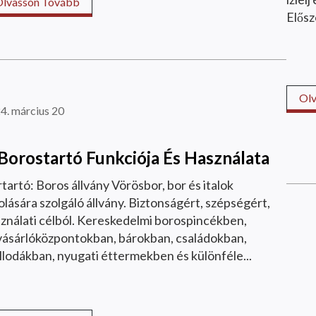
Olvasson Tovább
Elősz
Ol
4. március 20
Borostartó Funkciója És Használata
tartó: Boros állvány Vörösbor, bor és italok
olására szolgáló állvány. Biztonságért, szépségért,
ználati célból. Kereskedelmi borospincékben,
ásárlóközpontokban, bárokban, családokban,
llodákban, nyugati éttermekben és különféle...