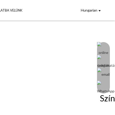
Hungarian
LATBA VELÜNK
Szín