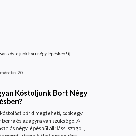
 március 20
yan Kóstoljunk Bort Négy
ésben?
kóstolást bárki megteheti, csak egy
 borra és az agyra van szüksége. A
stolás négy lépésből áll: láss, szagolj,
j és mondj. Vegyük őket egyenként.