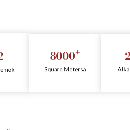
+
8000
2
Square Metersa
Alka
zemek