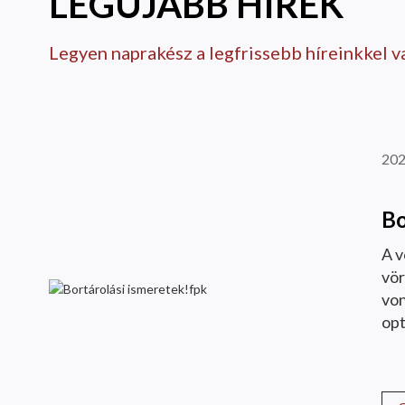
LEGÚJABB HÍREK
Legyen naprakész a legfrissebb híreinkkel v
202
Bo
A v
vör
von
opt