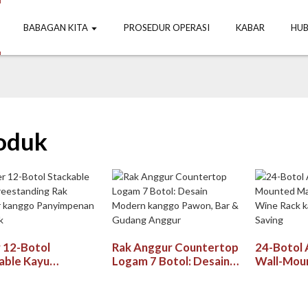
BABAGAN KITA
PROSEDUR OPERASI
KABAR
HUB
oduk
r 12-Botol
Rak Anggur Countertop
24-Botol 
able Kayu
Logam 7 Botol: Desain
Wall-Mou
tanding Rak
Modern kanggo Pawon,
Black Met
r kanggo
Bar & Gudang Anggur
kanggo Sp
impenan Kompak