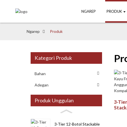
NGAREP
PRODUK
Ngarep
Produk
Pr
Kategori Produk
Bahan
Adegan
Produk Unggulan
3-Tie
Stack
Frees
Anggu
3-Tier 12-Botol Stackable
Pany