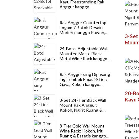
Kayu Freestanding Rak
Anggur kanggo
Panyimpenan Kompak
Rak Anggur Countertop
Logam 7 Botol: Desain
Modern kanggo Pawon,
3-Set
Bar & Gudang Anggur
Mount
Kokoh
24-Botol Adjustable Wall-
Mounted Matte Black
Gaya 
Metal Wine Rack kanggo
Panyi
Space Saving
Rak Anggur sing Dipasang
ing Tembok Emas 8-Tier:
Gaya, Kokoh kanggo
Panggunaan Omah lan
20-Bo
Komersial
Kayu 
3-Set 24-Tier Black Wall
Stack
Mount Rak Anggur:
Kokoh, Ngirit Ruang &
Panyi
Gaya kanggo Panyimpenan
Ngad
Anggur
8-Tier Gold Wall Mount
Wine Rack: Kokoh, Irit
Ruang & Estetis kanggo