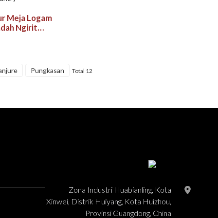
ur Meja Logam
dah Ngirit
ggo 4 Botol
, Bar, utawa
anjure
Pungkasan
Total 12
Zona Industri Huabianling, Kota
Xinwei, Distrik Huiyang, Kota Huizhou,
Provinsi Guangdong, China