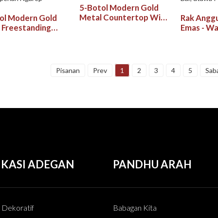
5-Botol Modern Gold
Metal Countertop Wine
ol Modern Gold
Rak Angg
Rack - Chic &
 Freestanding
Emas - Wa
Panyimpenan anggur
ertop Wine Rack
Ruang kan
awet
o Panyimpenan
ing Pawon
ep
Pantry
Pisanan
Prev
1
2
3
4
5
Sab
IKASI ADEGAN
PANDHU ARAH
h Dekoratif
Babagan Kita