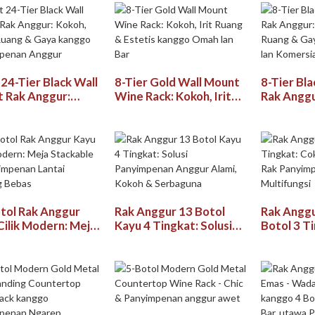
 24-Tier Black Wall
8-Tier Gold Wall Mount
8-Tier Bl
 Rak Anggur:
Wine Rack: Kokoh, Irit
Rak Anggu
, Ngirit Ruang &
Ruang & Estetis kanggo
Ngirit Ru
kanggo
Omah lan Bar
kanggo Ng
mpenan Anggur
Komersial
tol Rak Anggur
Rak Anggur 13 Botol
Rak Anggu
Cilik Modern: Meja
Kayu 4 Tingkat: Solusi
Botol 3 T
able &
Panyimpenan Anggur
Tua Kokoh
mpenan Lantai
Alami, Kokoh &
Panyimpe
eg Bebas
Serbaguna
Multifung