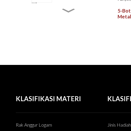
Omah lan Bar
5-Bot
8-Tier Black Wall Mount
Metal
Rak Anggur: Kokoh, Ngirit
Ruang & Gaya kanggo
Count
Ngarep lan Komersial
kangg
Ngar
6-Tier 72-Botol Rak
Anggur Kayu Pinus
Premium: Bisa Ditumpuk,
Bebas Wobble & Hemat
Ruang
20-Botol Rak Anggur Kayu
Cilik Modern: Meja
Stackable & Panyimpenan
Lantai Ngadeg Bebas
Rak Anggur 13 Botol Kayu
4 Tingkat: Solusi
Panyimpenan Anggur
KLASIFIKASI MATERI
KLASIF
Alami, Kokoh & Serbaguna
Rak Anggur Logam
Jinis Hadia