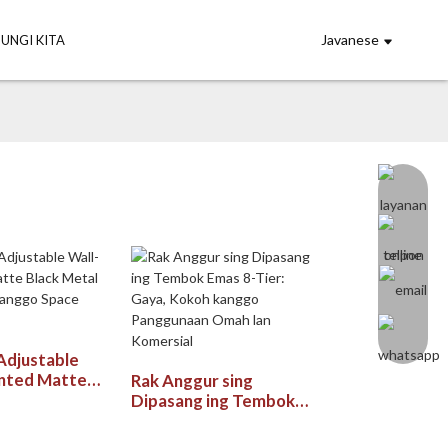
Javanese
UNGI KITA
Adjustable
nted Matte
Rak Anggur sing
al Wine Rack
Dipasang ing Tembok
ace Saving
Emas 8-Tier: Gaya,
Kokoh kanggo