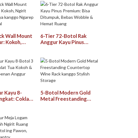
Panggunaan Omah lan
Komersial
ack Wall Mount
6-Tier 72-Botol Rak
r: Kokoh,
Anggur Kayu Pinus
ang & Gaya
Premium: Bisa
arep lan
Ditumpuk, Bebas
Wobble & Hemat Ruang
r Kayu 8-
5-Botol Modern Gold
ingkat: Coklat
Metal Freestanding
 & Rak
Countertop Wine Rack
nan Anggur
kanggo Stylish Storage
si